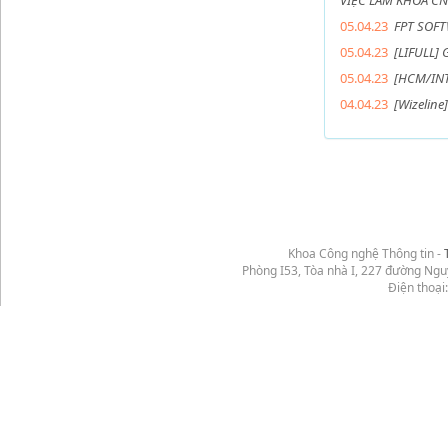
VIỆC LÀM KHOA CN
05.04.23
FPT SOFT
05.04.23
[LIFULL] 
05.04.23
[HCM/INT
04.04.23
[Wizeline
Khoa Công nghệ Thông tin -
Phòng I53, Tòa nhà I, 227 đường Ng
Điện thoại