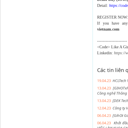
Detail:
https://cod
REGISTER NOW
If you have any
vietnam.com
---------------------
<Code> Like A Gir
Linkedin:
https://
Các tin liên
19.04.23
HCLTech V
13.04.23
[GIHOTx
Công nghệ Thông 
13.04.23
[DEK Tech
12.04.23
Công ty H
06.04.23
[GihOt G
06.04.23
Khởi đầ