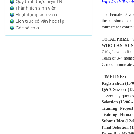
Quy trình thực hiện TN
https://codelikeagi
Thành tích sinh viên
Hoạt động sinh viên
The Female Develo
Lịch trực cố vấn học tập
the mission of emp
Góc sẻ chia
tournament continu
TOTAL PRIZE:
V
WHO CAN JOIN
Girls, have no limi
Team of 3-4 member
Can communicate an
TIMELINES:
Registration (15/0
Q&A Session (13/
answer any queries
Selection (13/06 -
Training: Projec
Training: Human-
Submit Idea (12/0
Final Selection (1
Demo Day (09/09)