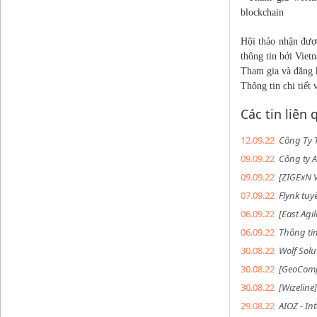
blockchain
Hội thảo nhận được
thông tin bởi Vi
Tham gia và đăng 
Thông tin chi tiết 
Các tin liên
12.09.22
Công Ty T
09.09.22
Công ty A
09.09.22
[ZIGExN 
07.09.22
Flynk tuy
06.09.22
[East Agi
06.09.22
Thông ti
30.08.22
Wolf Sol
30.08.22
[GeoComp
30.08.22
[Wizeline]
29.08.22
AIOZ - In