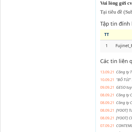
Vui lòng gửi c
Tại tiêu đề (Su
Tập tin đính
TT
1
Fujinet
Các tin liên
13.09.21
Công ty 
10.09.21
"BỎ TÚI
09.09.21
GESO tuy
08.09.21
Công ty C
08.09.21
Công ty C
08.09.21
[YOOT] Tu
08.09.21
[YOOT] Ch
07.09.21
CONTEMI