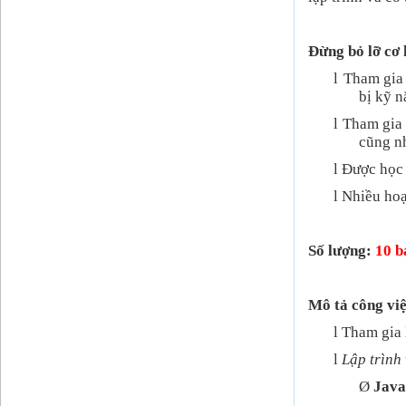
Đừng bỏ lỡ cơ 
l
Tham gia 
bị kỹ n
l
Tham gia 
cũng nh
l
Được học 
l
Nhiều hoạ
Số lượng:
10 b
Mô tả công việ
l
Tham gia 
l
Lập trình
Ø
Java