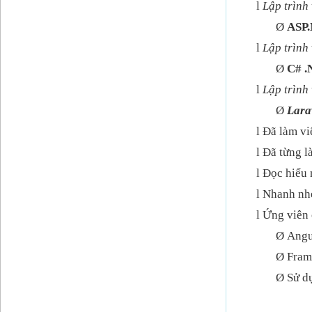
l
Lập trình
Ø
ASP.
l
Lập trình
Ø
C# .
l
Lập trình
Ø
Lara
l
Đã làm vi
l
Đã từng l
l
Đọc hiểu 
l
Nhanh nhẹ
l
Ứng viên c
Ø
Angul
Ø
Fram
Ø
Sử dụ