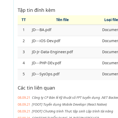
Tập tin đính kèm
TT
Tên file
Loại file
1
JD---BA.pdf
Documen
2
JD---iOS-Dev.pdf
Documen
3
JD-Jr-Data-Engineer.pdf
Documen
4
JD---PHP-DEv.pdf
Documen
5
JD---SysOps.pdf
Documen
Các tin liên quan
08.09.21
Công ty CP Bán lẻ Kỹ thuật số FPT tuyển dụng .NET Backe
08.09.21
[YOOT] Tuyển dụng Mobile Developr (React Native)
08.09.21
[YOOT] Chương trình Thực tập sinh Lập trình tài năng