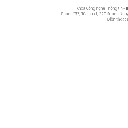
Khoa Công nghệ Thông tin -
T
Phòng I53, Tòa nhà I, 227 đường Ngu
Điện thoại: