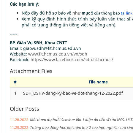
Các bạn lưu ý:
Nộp đầy đủ hồ sơ bảo vệ
như
mục 5
của thông báo
tại link
Xem kỹ quy định hình thức trình bày luận văn thạc sĩ 
phải có trang thông tin tiếng việt và tiếng anh).
-----
BP. Giáo Vụ SĐH, Khoa CNTT
Email: giaovusdh@fit.hcmus.edu.vn
Website:
www.fit.hcmus.edu.vn/vn/sdh
Facebook:
https://www.facebook.com/sdh.fit.hcmus/
Attachment Files
#
File name
1
SDH_DSHV-dang-ky-bao-ve-dot-thang-12-2022.pdf
Older Posts
11.28.2022
Mời tham dự buổi Seminar lần 1 luận án tiến sĩ của NCS. Lê 
11.23.2022
Thông báo đóng học phí năm thứ 2 cao học, nghiên cứu sin