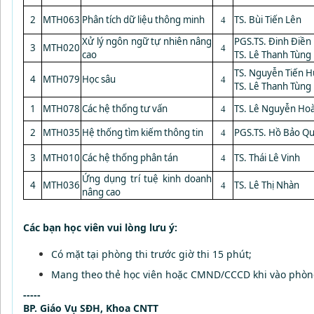
2
MTH063
Phân tích dữ liệu thông minh
TS. Bùi Tiến Lên
4
Xử lý ngôn ngữ tự nhiên nâng
PGS.TS. Đinh Điền
3
MTH020
4
cao
TS. Lê Thanh Tùng
TS. Nguyễn Tiến H
4
MTH079
Học sâu
4
TS. Lê Thanh Tùng
1
MTH078
Các hệ thống tư vấn
TS. Lê Nguyễn Ho
4
2
MTH035
Hệ thống tìm kiếm thông tin
PGS.TS. Hồ Bảo Q
4
3
MTH010
Các hệ thống phân tán
TS. Thái Lê Vinh
4
Ứng dụng trí tuệ kinh doanh
4
MTH036
TS. Lê Thị Nhàn
4
nâng cao
Các bạn học viên vui lòng lưu ý:
Có mặt tại phòng thi trước giờ thi 15 phút;
Mang theo thẻ học viên hoặc CMND/CCCD khi vào phòng
-----
BP. Giáo Vụ SĐH, Khoa CNTT