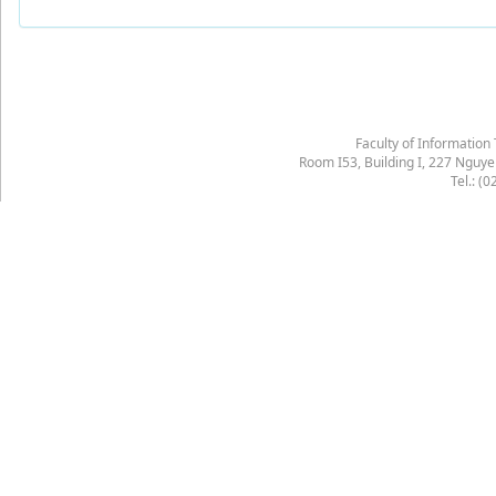
Faculty of Information
Room I53, Building I, 227 Nguy
Tel.: (