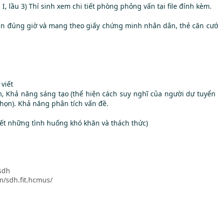
I, lầu 3) Thí sinh xem chi tiết phòng phỏng vấn tại file đính kèm.
vấn đúng giờ và mang theo giấy chứng minh nhân dân, thẻ căn cước
viết
 Khả năng sáng tạo (thể hiện cách suy nghĩ của người dự tuyển k
họn). Khả năng phân tích vấn đề.
uyết những tình huống khó khăn và thách thức)
sdh
m/sdh.fit.hcmus/