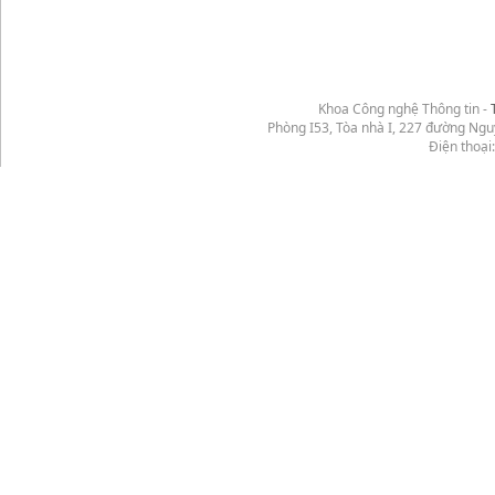
Khoa Công nghệ Thông tin -
Phòng I53, Tòa nhà I, 227 đường Ng
Điện thoại