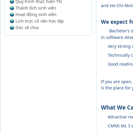
Quy trình thực hiện TN
and Ho-Chi-Minh
Thành tích sinh viên
Hoạt động sinh viên
Lịch trực cố vấn học tập
We expect f
Góc sẻ chia
Bachelor’s 
·
in software dev
Very strong 
·
Technically c
·
Good reading
·
If you are open,
is the place for 
What We Ca
Attractive r
·
CMMI ML 3 si
·