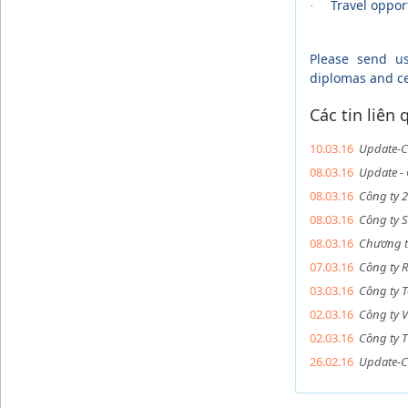
Travel oppor
·
Please send us
diplomas and cer
Các tin liên
10.03.16
Update-Cô
08.03.16
Update - 
08.03.16
Công ty 2
08.03.16
Công ty S
08.03.16
Chương t
07.03.16
Công ty R
03.03.16
Công ty T
02.03.16
Công ty V
02.03.16
Công ty T
26.02.16
Update-C