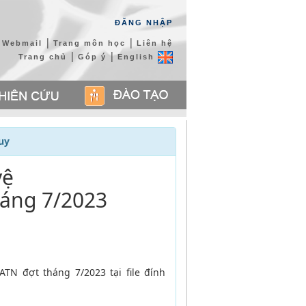
ĐĂNG NHẬP
|
|
Webmail
Trang môn học
Liên hệ
|
|
Trang chủ
Góp ý
English
uy
vệ
áng 7/2023
N đợt tháng 7/2023 tại file đính