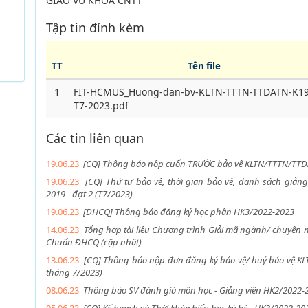
GIÁO VỤ KHOA CNTT
Tập tin đính kèm
TT
Tên file
1
FIT-HCMUS_Huong-dan-bv-KLTN-TTTN-TTDATN-K19
T7-2023.pdf
Các tin liên quan
19.06.23
[CQ] Thông báo nộp cuốn TRƯỚC bảo vệ KLTN/TTTN/TTDA
19.06.23
[CQ] Thứ tự bảo vệ, thời gian bảo vệ, danh sách giả
2019 - đợt 2 (T7/2023)
19.06.23
[ĐHCQ] Thông báo đăng ký học phần HK3/2022-2023
14.06.23
Tổng hợp tài liệu Chương trình Giải mã ngành/ chuyên
Chuẩn ĐHCQ (cập nhật)
13.06.23
[CQ] Thông báo nộp đơn đăng ký bảo vệ/ huỷ bảo vệ KL
tháng 7/2023)
08.06.23
Thông báo SV đánh giá môn học - Giảng viên HK2/2022-2