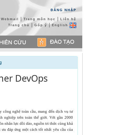
ĐĂNG NHẬP
|
|
Webmail
Trang môn học
Liên hệ
|
|
Trang chủ
Góp ý
English
g
her DevOps
y công nghệ toàn cầu, mang đến dịch vụ tư
h nghiệp trên toàn thế giới. Với gần 2000
ồn nhân lực dồi dào, nguồn tri thức cùng khả
i ưu đáp ứng một cách tốt nhất yêu cầu của