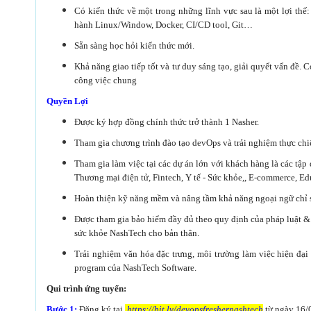
Có kiến thức về một trong những lĩnh vực sau là một lợi thế
hành Linux/Window, Docker, CI/CD tool, Git…
Sẵn sàng học hỏi kiến thức mới.
Khả năng giao tiếp tốt và tư duy sáng tạo, giải quyết vấn đề. C
công việc chung
Quyền Lợi
Được ký hợp đồng chính thức trở thành 1 Nasher.
Tham gia chương trình đào tạo devOps và trải nghiệm thực chiế
Tham gia làm việc tại các dự án lớn với khách hàng là các tập 
Thương mại điện tử, Fintech, Y tế - Sức khỏe,, E-commerce, 
Hoàn thiện kỹ năng mềm và nâng tầm khả năng ngoại ngữ chỉ s
Được tham gia bảo hiểm đầy đủ theo quy định của pháp luật 
sức khỏe NashTech cho bản thân.
Trải nghiệm văn hóa đặc trưng, môi trường làm việc hiện đại 
program của NashTech Software.
Qui trình ứng tuyển:
Bước 1:
Đăng ký tại
https://bit.ly/devopsfreshernashtech
từ ngày 16/