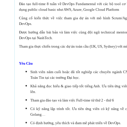
Đào tạo full-time 8 tuần về DevOps Fundamental với các bộ tool cơ 
dụng public cloud basic như AWS, Azure, Google Cloud Platform
Củng cố kiến thức về việc tham gia dự án với mô hình Scrum/Ag
DevOps.
Được hướng dẫn bài bản và làm việc cùng đội ngũ technical mentors
DevOps tại NashTech.
Tham gia thực chiến trong các dự án toàn cầu (UK, US, Sydney) với m
Yêu Cầu
Sinh viên năm cuối hoặc đã tốt nghiệp các chuyên ngành CN
Toán Tin tại các trường Đại học.
Khả năng đọc hiểu & giao tiếp tốt tiếng Anh. Ưu tiên ứng vi
lên.
Tham gia đào tạo và làm việc Full-time từ thứ 2 - thứ 6
Có kỹ năng lập trình tốt. Ưu tiên ứng viên có kỹ năng về 
Golang…
Có định hướng, yêu thích và đam mê phát triển về DevOps.