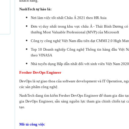
khách hàng.
NashTech tự hào là:
Nơi làm việc tốt nhất Châu Á 2021 theo HR Asia
Đơn vị duy nhất trong khu vực châu Á - Thái Bình Dương có 
thưởng Most Valuable Professional (MVP) của Microsoft
Công ty công nghệ Việt Nam đầu tiên đạt CMMI 2.0 High Matu
Top 10 Doanh nghiệp Công nghệ Thông tin hàng đầu Việt 
theo VINASA
Nhà tuyển dụng Hấp dẫn nhất đối với sinh viên Việt Nam 202
Fresher DevOps Engineer
DevOps là sự giao thoa của software development và IT Operation, ng
các sản phẩm công nghệ.
NashTech đang tìm kiếm Fresher DevOps Engineer để tham gia đào t
gia DevOps Engineer, sẵn sàng nguồn lực tham gia chinh chiến tại c
tạo.
Mô tả công việc