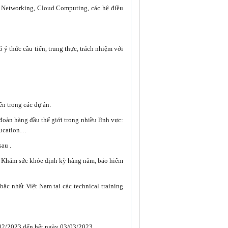
: Networking, Cloud Computing, các hệ điều
ó ý thức cầu tiến, trung thực, trách nhiệm với
n trong các dự án.
đoàn hàng đầu thế giới trong nhiều lĩnh vực:
Education…
au .
& Khám sức khỏe định kỳ hàng năm, bảo hiểm
bậc nhất Việt Nam tại các technical training
02/2023 đến hết ngày 03/03/2023.