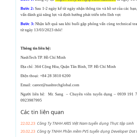
Bước 2:
Sau 1-2 ngày kể từ ngày nhận thông tin và hồ sơ của các bạn
vấn đánh giá năng lực và định hướng phát triển trên lĩnh vực
Bước 3:
Nhận kết quả sau khi buổi gặp phỏng vấn cùng technical tea
từ ngày 13/03/2023 thôi!
Thông tin liên hệ:
NashTech TP. Hồ Chí Minh
Địa chỉ: 364 Cộng Hòa, Quận Tân Bình, TP. Hồ Chí Minh
Điện thoại: +84 28 3810 6200
Email: career@nashtechglobal.com
Người liên hệ: Mr. Sang – Chuyên viên tuyển dụng – 0939 191 7
0923987995
Các tin liên quan
22.02.23
Công Ty TNHH ARIS Việt Nam tuyển dụng Thực tập sinh
20.02.23
Công ty TNHH Phần mềm PVS tuyển dụng Developer Dot 