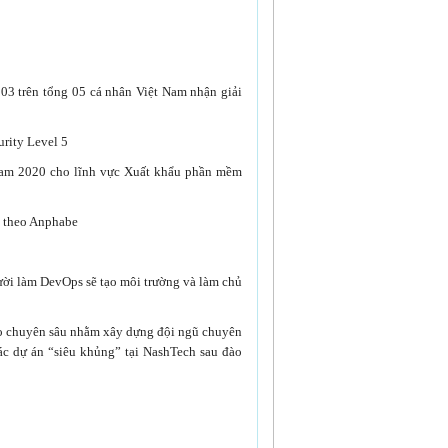
03 trên tổng 05 cá nhân Việt Nam nhận giải
rity Level 5
Nam 2020 cho lĩnh vực Xuất khẩu phần mềm
0 theo Anphabe
ười làm DevOps sẽ tạo môi trường và làm chủ
ạo chuyên sâu nhằm xây dựng đội ngũ chuyên
ác dự án “siêu khủng” tại NashTech sau đào