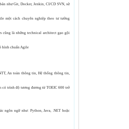
bản như Git, Docker, Jenkin, CI/CD SVN, sử
ile một cách chuyên nghiệp theo tư tưởng
 cũng là những technical architect gạo gội
ô hình chuẩn Agile
TT, An toàn thông tin, Hệ thống thông tin,
ên có trình độ tương đương từ TOEIC 600 trở
các ngôn ngữ như: Python, Java, .NET hoặc