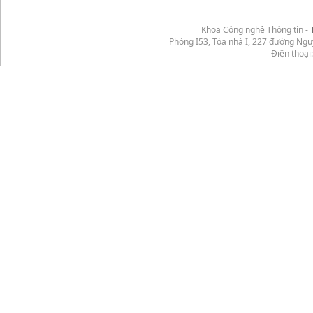
Khoa Công nghệ Thông tin -
Phòng I53, Tòa nhà I, 227 đường Ng
Điện thoại