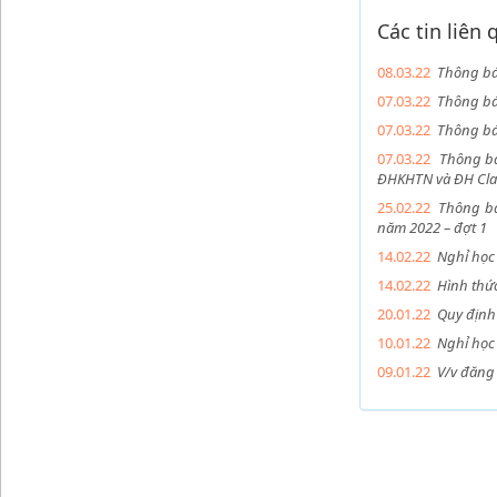
Các tin liên
08.03.22
Thông báo
07.03.22
Thông báo
07.03.22
Thông báo
07.03.22
Thông bá
ĐHKHTN và ĐH Cla
25.02.22
Thông bá
năm 2022 – đợt 1
14.02.22
Nghỉ học
14.02.22
Hình thức
20.01.22
Quy định 
10.01.22
Nghỉ học
09.01.22
V/v đăng