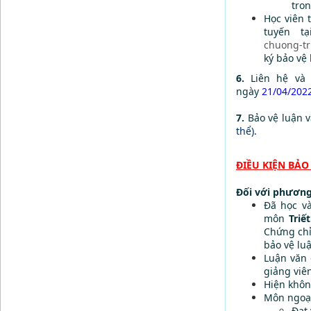
tro
Học viên 
tuyến t
chuong-tri
ký bảo vệ 
6.
Liên hệ và
ngày
21/04/2022
7.
Bảo vệ luận v
thể).
ĐIỀU KIỆN BẢO
Đối với phương 
Đã học v
môn
Triế
Chứng chỉ
bảo vệ luậ
Luận văn 
giảng viê
Hiện không
Môn ngoạ
Đạt 