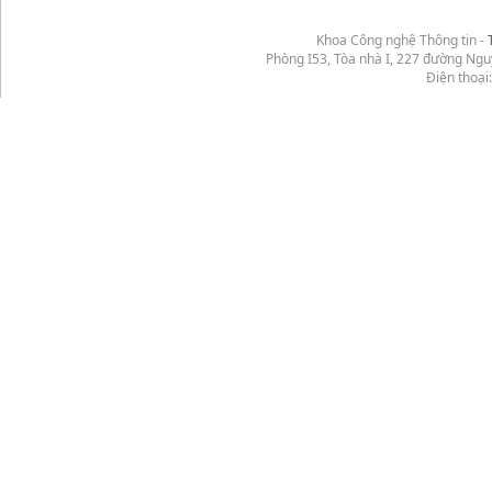
Khoa Công nghệ Thông tin -
Phòng I53, Tòa nhà I, 227 đường Ng
Điện thoại