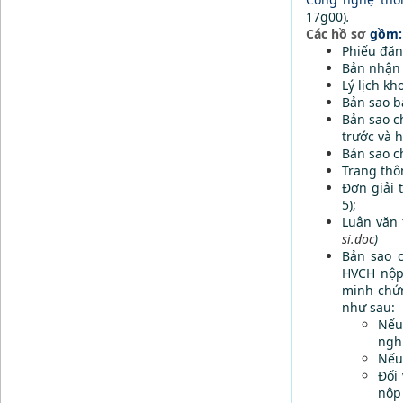
17g00)
.
Các hồ sơ
gồm:
Phiếu đăng
Bản nhận 
Lý lịch kh
Bản sao bằ
Bản sao c
trước và h
Bản sao c
Trang thô
Đơn giải 
5);
Luận văn 
si.doc
)
Bản sao c
HVCH nộp
minh chứ
như sau:
Nếu
ngh
Nếu 
Đối
nộp