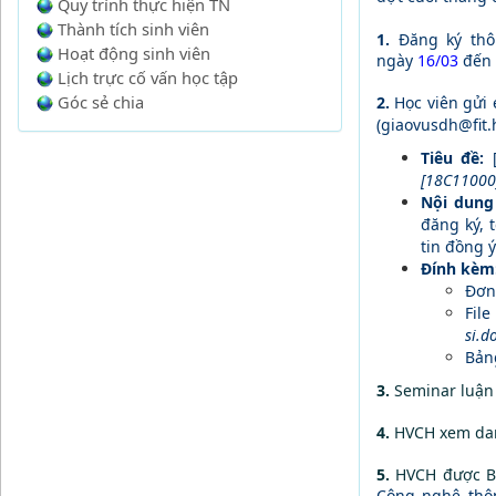
Quy trình thực hiện TN
Thành tích sinh viên
1.
Đăng ký thôn
Hoạt động sinh viên
ngày
16/03
đến
Lịch trực cố vấn học tập
Góc sẻ chia
2.
Học viên gửi
(
giaovusdh@fit.
Tiêu đề:
[18C11000]
Nội dung
đăng ký, 
tin đồng 
Đính kèm
Đơn
File
si.do
Bản
3.
Seminar luận 
4.
HVCH xem dan
5.
HVCH được Bộ
Công nghệ thô