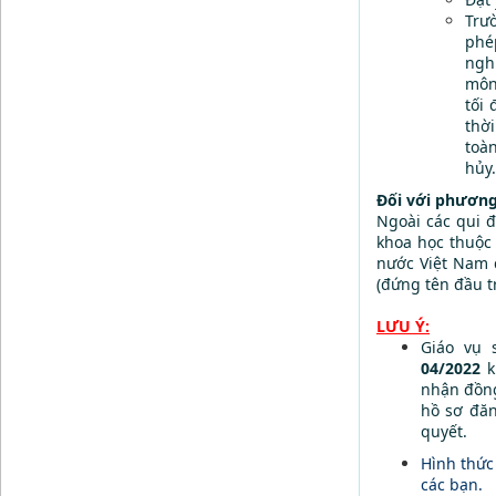
Trư
phép
ngh
môn
tối
thờ
toà
hủy.
Đối với phương
Ngoài các qui đ
khoa học thuộc
nước Việt Nam q
(đứng tên đầu tro
LƯU Ý:
Giáo vụ
04/2022
k
nhận đồng
hồ sơ đăn
quyết.
Hình thức 
các bạn.