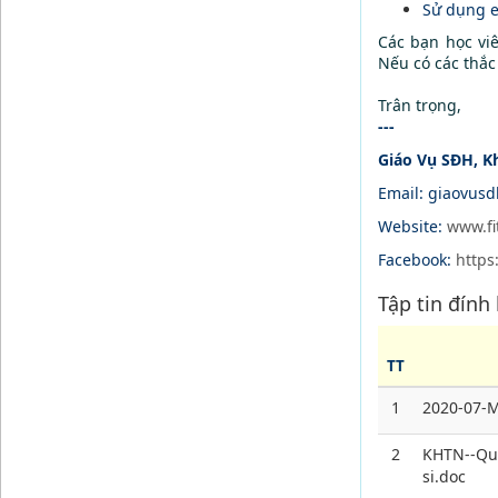
Sử dụng e
Các bạn học vi
Nếu có các thắc
Trân trọng,
---
Giáo Vụ SĐH, K
Email: giaovus
Website:
www.fi
Facebook:
https
Tập tin đính
TT
1
2020-07-M
2
KHTN--Qui
si.doc