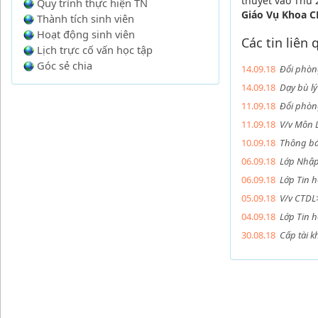
thuyết vào Thứ 
Quy trình thực hiện TN
Giáo Vụ Khoa 
Thành tích sinh viên
Hoạt động sinh viên
Các tin liên
Lịch trực cố vấn học tập
Góc sẻ chia
14.09.18
Đổi phòn
14.09.18
Dạy bù lý
11.09.18
Đổi phòng
11.09.18
V/v Môn L
10.09.18
Thông báo
06.09.18
Lớp Nhập
06.09.18
Lớp Tin h
05.09.18
V/v CTDL>
04.09.18
Lớp Tin h
30.08.18
Cấp tài 