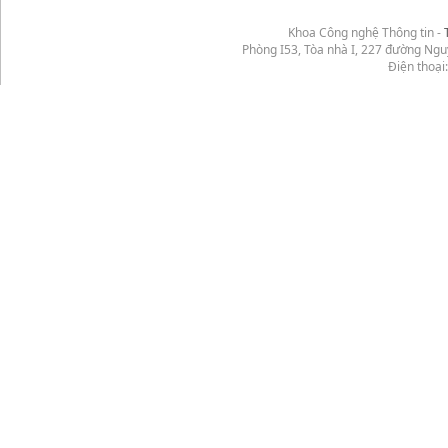
Khoa Công nghệ Thông tin -
Phòng I53, Tòa nhà I, 227 đường Ng
Điện thoại