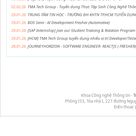
02.02.26
TMA Tech Group - Tuyển dụng Thực Tập Sinh Công Nghệ Thôn
29.01.26
TRUNG TÂM TIN HỌC - TRƯỜNG ĐH KHTN TP.HCM TUYỂN DỤN
29.01.26
BOS Semi - AI Development Fresher (Automotive)
29.01.26
[SAP Internship] Join our Student Training & Rotation Program
29.01.26
[HCM] TMA Tech Group tuyển dụng nhiều vị trí Developer/Tester
28.01.26
JOURNEYHORIZON - SOFTWARE ENGINEER- REACTJS ( FRESHER)
Khoa Công nghệ Thông tin -
T
Phòng I53, Tòa nhà I, 227 đường Ngu
Điện thoại: