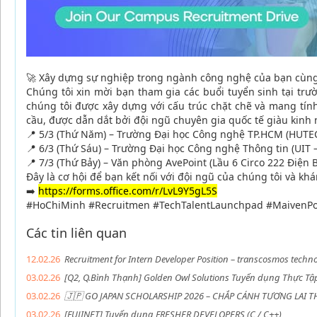
🚀 Xây dựng sự nghiệp trong ngành công nghệ của bạn cùng
Chúng tôi xin mời bạn tham gia các buổi tuyển sinh tại trư
chúng tôi được xây dựng với cấu trúc chặt chẽ và mang tín
cầu, được dẫn dắt bởi đội ngũ chuyên gia quốc tế giàu kinh
📍 5/3 (Thứ Năm) – Trường Đại học Công nghệ TP.HCM (HUTE
📍 6/3 (Thứ Sáu) – Trường Đại học Công nghệ Thông tin (UI
📍 7/3 (Thứ Bảy) – Văn phòng AvePoint (Lầu 6 Circo 222 Điện 
Đây là cơ hội để bạn kết nối với đội ngũ của chúng tôi và k
➡️
https://forms.office.com/r/LvL9Y5gL5S
#HoChiMinh #Recruitmen #TechTalentLaunchpad #MaivenPo
Các tin liên quan
12.02.26
Recruitment for Intern Developer Position – transcosmos techno
03.02.26
[Q2, Q.Bình Thạnh] Golden Owl Solutions Tuyển dụng Thực Tậ
03.02.26
🇯🇵 GO JAPAN SCHOLARSHIP 2026 – CHẮP CÁNH TƯƠNG LAI T
03.02.26
[FUJINET] Tuyển dụng FRESHER DEVELOPERS (C / C++)