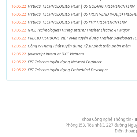
16.05.22
HYBRID TECHNOLOGIES HCM | 05 GOLANG FRESHER/INTERN
16.05.22
HYBRID TECHNOLOGIES HCM | 05 FRONT-END (VUEJS) FRESH
16.05.22
HYBRID TECHNOLOGIES HCM | 05 PHP FRESHER/INTERN
13.05.22
[HCL Technologies] Hiring Intern/ Fresher Electric -IT Major
12.05.22
PRECIO FISHBONE VIỆT NAM tuyển dụng Fresher Developers (C#
12.05.22
Công ty Hưng Phát tuyển dụng Kỹ sư phát triển phần mềm
12.05.22
Javascript intern at DXC Vietnam
12.05.22
FPT Telecom tuyển dụng Network Engineer
12.05.22
FPT Telecom tuyển dụng Embedded Developer
Khoa Công nghệ Thông tin -
T
Phòng I53, Tòa nhà I, 227 đường Ngu
Điện thoại: