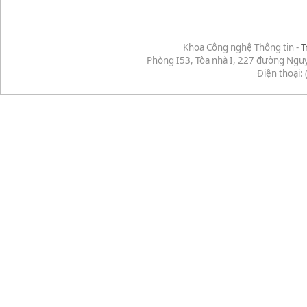
Khoa Công nghệ Thông tin -
T
Phòng I53, Tòa nhà I, 227 đường Ngu
Điện thoại: