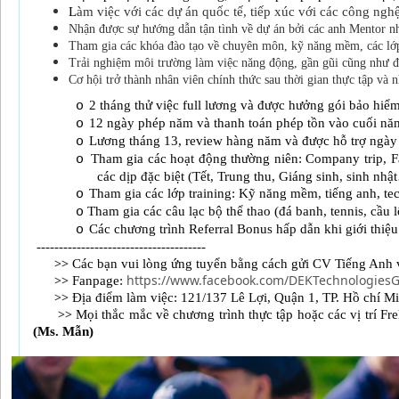
L
àm việc với các dự án quốc tế, tiếp xúc với các công ngh
Nhận được sự hướng dẫn tận tình về dự án bởi các anh Mentor n
Tham gia các khóa đào tạo về chuyên môn, kỹ năng mềm, các lớ
Trải nghiệm môi trường làm việc năng động, gần gũi cũng như đ
Cơ hội trở thành nhân viên chính thức sau thời gian thực tập và 
2 tháng thử việc full lương và được hưởng gói bảo hi
o
12 ngày phép năm và thanh toán phép tồn vào cuối nă
o
Lương tháng 13, review hàng năm và được hỗ trợ ngày
o
Tham gia các hoạt động thường niên: Company trip, F
o
các dịp đặc biệt (Tết, Trung thu, Giáng sinh, sinh nhậ
Tham gia các lớp training: Kỹ năng mềm, tiếng anh, te
o
Tham gia các câu lạc bộ thể thao (đá banh, tennis, cầu
o
Các chương trình Referral Bonus hấp dẫn khi giới thi
o
--------------------------------------
>>
Các bạn vui lòng ứng tuyển bằng cách gửi CV Tiếng Anh 
>>
https://www.facebook.com/DEKTechnologiesG
Fanpage:
>>
Địa điểm làm việc: 121/137 Lê Lợi, Quận 1, TP. Hồ chí M
>>
Mọi thắc mắc về chương trình thực tập hoặc các vị trí Fre
(Ms. Mẫn)