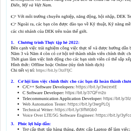
Điển, Mỹ và Việt Nam.
👉
Với môi trường chuyên nghiệp, năng động, hội nhập, DEK Tech
👉
Ngoài ra, các bạn còn được đào tạo về Kỹ thuật, Kỹ năng mềm
các chi nhánh của DEK trên toàn thế giới.
1.
Chương trình Thực tập hè 2022:
Bên cạnh việc trải nghiệm công việc thực tế và được hướng dẫn 
Năm 3 và Năm 4 còn có cơ hội trở thành nhân viên chính thức ch
Thời gian làm việc linh động cho các bạn sinh viên có thể sắp xếp
Hình thức: Offline hoặc Online (tùy tình hình dịch)
Chi tiết vị trí:
https://bit.ly/3tzFfjC
2.
Cơ hội làm việc chính thức cho các bạn đã hoàn thành chươ
https://bit.ly/3wzextE
C/C++ Software Developers:
https://bit.ly/37QFm2o
C Software Developer:
https://bit.ly/3
Telecommunication Application Developer:
https://bit.ly/3wgPLOj
Web Automation Tester:
https://bit.ly/3lfMGb0
Technical Writer:
https://bit.ly/3yF
Voice Over LTE/5G Software Engineer:
3.
Phúc lợi hấp dẫn:
Trợ cấp thực tập hàng tháng, được cấp Laptop để làm việc;