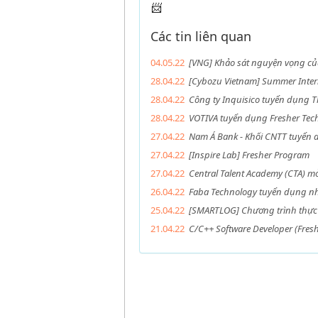
Các tin liên quan
04.05.22
[VNG] Khảo sát nguyện vọng của
28.04.22
[Cybozu Vietnam] Summer Inter
28.04.22
Công ty Inquisico tuyển dụng T
28.04.22
VOTIVA tuyển dụng Fresher Tech
27.04.22
Nam Á Bank - Khối CNTT tuyển
27.04.22
[Inspire Lab] Fresher Program
27.04.22
Central Talent Academy (CTA) m
26.04.22
Faba Technology tuyển dụng n
25.04.22
[SMARTLOG] Chương trình thực 
21.04.22
C/C++ Software Developer (Fresh