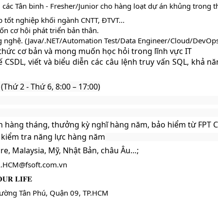
các Tân binh - Fresher/Junior cho hàng loạt dự án khủng trong th
ắp tốt nghiệp khối ngành CNTT, ĐTVT...
 cơ hội phát triển bản thân.
công nghệ. (Java/.NET/Automation Test/Data Engineer/Cloud/De
thức cơ bản và mong muốn học hỏi trong lĩnh vực IT
ế 
CSDL, viết và biểu diễn các câu lệnh truy vấn SQL, khả nă
(Thứ 2 - Thứ 6, 8:00 – 17:00)
n hàng tháng, thưởng kỳ nghĩ hàng năm, bảo hiểm từ FPT C
 
kiểm tra năng lực hàng năm
pore, Malaysia, Mỹ, Nhật Bản, châu Âu…;
FA.HCM@fsoft.com.vn
𝐎𝐔𝐑 𝐋𝐈𝐅𝐄 
hường Tân Phú, Quận 09, TP.HCM