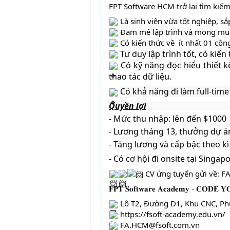
FPT Software HCM trở lại tìm kiếm 
 Là sinh viên vừa tốt nghiệp, s
 Đam mê lập trình và mong muốn
 Có kiến thức về  ít nhất 01 
Tư duy lập trình tốt, có kiến 
Có kỹ năng đọc hiểu thiết k
thao tác dữ liệu.
Có
 khả năng đi làm full-time 
Quyền lợi
- Mức thu nhập: lên đến $1000
- Lương tháng 13, thưởng dự á
- Tăng lương và cấp bậc theo kì
- Có cơ hội đi onsite tại Singa
 CV ứng tuyển gửi về: 
𝐅𝐏𝐓 𝐒𝐨𝐟𝐭𝐰𝐚𝐫𝐞 𝐀𝐜𝐚𝐝𝐞𝐦𝐲 - 𝐂𝐎𝐃𝐄 𝐘
 Lô T2, Đường D1, Khu CNC, P
https://fsoft-academy.edu.vn/
 FA.HCM@fsoft.com.vn