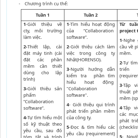
-
Chương trình cụ thể:
Tuần 1
Tuần 2
1
-Giới thiệu về
1
-Tìm hiểu hoạt động
Từ tuầ
cty, môi trường
của “Collaboration
project
làm việc.
software”.
1
-Nghe 
2-
Thiết lập, cài
2
-Giới thiệu cách làm
cầu về p
đặt máy tinh (cài
việc trong công ty
mềm.
đặt các phần
Nhật(HORENSO).
2
-Tự tì
mềm cần thiết
3
-Người hướng dẫn
triển
dùng cho lập
kiểm tra phần tìm
(require
trình)
hiểu hoạt động
3
-Tập v
3-
Giới thiệu sản
"Collaboration
thuật p
phẩm
software".
mềm (spe
“Collaboration
4
- Giới thiệu qui trình
4
-Tập v
software”.
phát triển phần mềm
các mục
4-
Tự tìm hiểu một
của công ty.
phát tr
số kỹ thuật theo
5
-Đọc & tìm hiểu các
(checklist
yêu cầu, sau đó
yêu cầu (requirement)
5
- Ngư
tóm tắt và trình