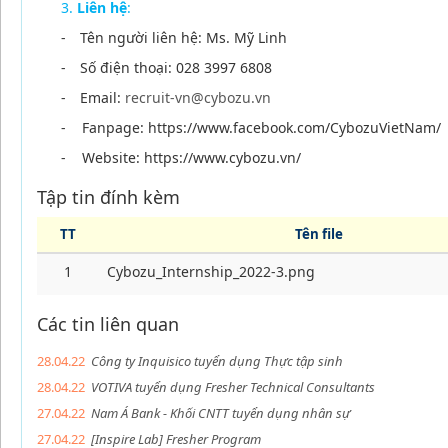
Liên hệ
:
-
Tên người liên hệ: Ms. Mỹ Linh
-
Số điện thoại: 028 3997 6808
-
Email:
recruit-vn@cybozu.vn
- Fanpage: https://www.facebook.com/CybozuVietNam/
- Website: https://www.cybozu.vn/
Tập tin đính kèm
TT
Tên file
1
Cybozu_Internship_2022-3.png
Các tin liên quan
28.04.22
Công ty Inquisico tuyển dụng Thực tập sinh
28.04.22
VOTIVA tuyển dụng Fresher Technical Consultants
27.04.22
Nam Á Bank - Khối CNTT tuyển dụng nhân sự
27.04.22
[Inspire Lab] Fresher Program