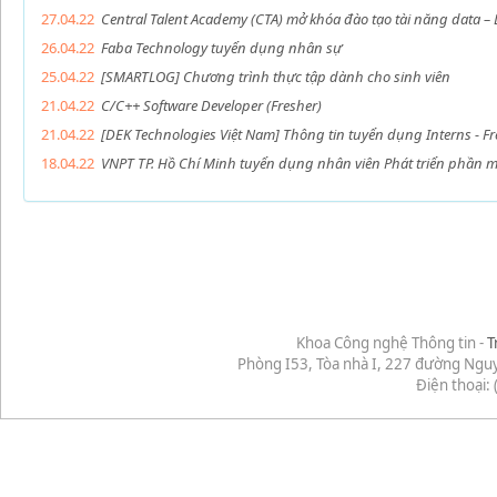
27.04.22
Central Talent Academy (CTA) mở khóa đào tạo tài năng data 
26.04.22
Faba Technology tuyển dụng nhân sự
25.04.22
[SMARTLOG] Chương trình thực tập dành cho sinh viên
21.04.22
C/C++ Software Developer (Fresher)
21.04.22
[DEK Technologies Việt Nam] Thông tin tuyển dụng Interns - Fr
18.04.22
VNPT TP. Hồ Chí Minh tuyển dụng nhân viên Phát triển phần 
Khoa Công nghệ Thông tin -
T
Phòng I53, Tòa nhà I, 227 đường Ngu
Điện thoại: