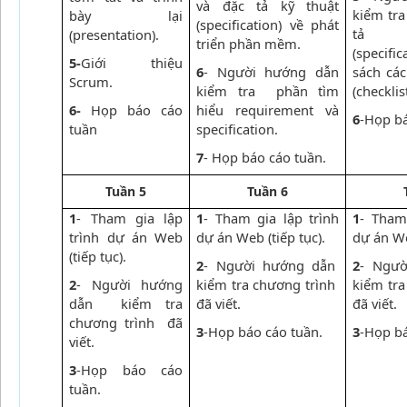
và đặc tả kỹ thuật
kiểm tra
bày lại
(specification) về phát
tả k
(presentation).
triển phần mềm.
(specifi
5-
Giới thiệu
6
- Người hướng dẫn
sách cá
Scrum.
kiểm tra phần tìm
(checklist
6-
Họp báo cáo
hiểu requirement và
6
-Họp bá
tuần
specification.
7
- Họp báo cáo tuần.
Tuần 5
Tuần 6
1
- Tham gia lập
1
- Tham gia lập trình
1
- Tham
trình dự án
Web
dự án
Web
(tiếp tục).
dự án
W
(tiếp tục).
2
- Người hướng dẫn
2
- Ngư
2
- Người hướng
kiểm tra chương trình
kiểm tr
dẫn kiểm tra
đã viết.
đã viết.
chương trình đã
3
-Họp báo cáo tuần.
3
-Họp bá
viết.
3
-Họp báo cáo
tuần.