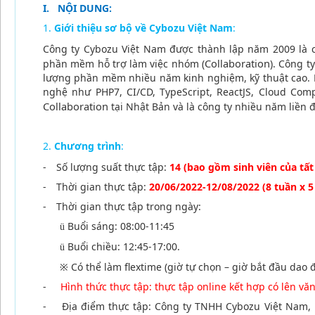
I.
NỘI DUNG:
Giới thiệu sơ bộ về Cybozu Việt Nam
:
Công ty Cybozu Việt Nam được thành lập năm 2009 là cô
Collaboration
phần mềm hỗ trợ làm việc nhóm (
). Công 
lượng phần mềm nhiều năm kinh nghiệm, kỹ thuật cao. 
nghệ như PHP7, CI/CD, TypeScript, ReactJS, Cloud Co
Collaboration
tại Nhật Bản và là công ty nhiều năm liền 
Chương trình
:
-
Số lượng suất thực tập:
14 (bao gồm sinh viên của tất
-
Thời gian thực tập:
20/06/2022-12/08/2022 (8 tuần x 5
-
Thời gian thực tập trong ngày:
Buổi sáng: 08:00-11:45
ü
Buổi chiều: 12:45-17:00.
ü
※
Có thể làm flextime (giờ tự chọn – giờ bắt đầu dao 
-
Hình thức thực tập: thực tập online kết hợp có lên v
-
Địa điểm thực tập: Công ty TNHH Cybozu Việt Nam, 