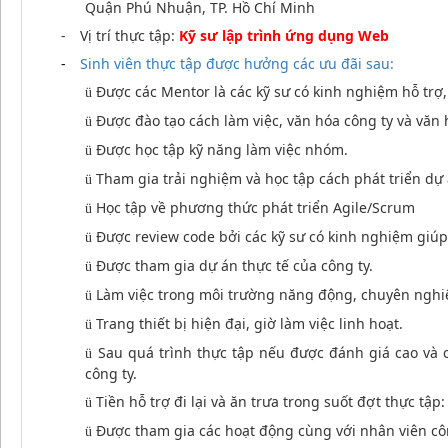
Quận Phú Nhuận, TP. Hồ Chí Minh
-
Vị trí thực tập:
Kỹ sư lập trình ứng dụng Web
-
Sinh viên thực tập được hưởng các ưu đãi sau:
Được các Mentor là các kỹ sư có kinh nghiệm hỗ trợ
ü
Được đào tạo cách làm việc, văn hóa công ty và văn 
ü
Được học tập kỹ năng làm việc nhóm.
ü
Tham gia trải nghiệm và học tập cách phát triển dự 
ü
Học tập về phương thức phát triển Agile/Scrum
ü
Được review code bởi các kỹ sư có kinh nghiệm giúp
ü
Được tham gia dự án thực tế của công ty.
ü
Làm việc trong môi trường năng động, chuyên nghi
ü
Trang thiết bị hiện đại, giờ làm việc linh hoạt.
ü
Sau quá trình thực tập nếu được đánh giá cao và 
ü
công ty.
Tiền hỗ trợ đi lại và ăn trưa trong suốt đợt thực tập
ü
Được tham gia các hoạt động cùng với nhân viên công
ü