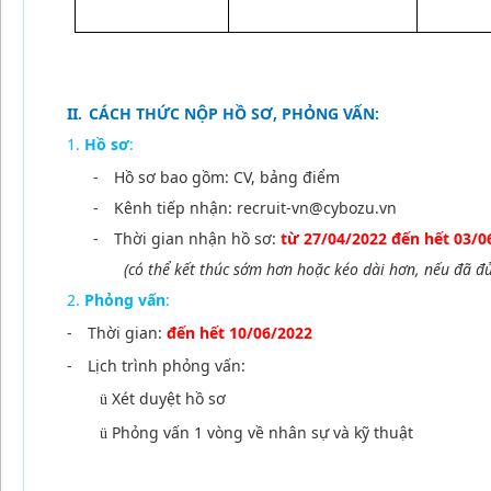
II.
CÁCH THỨC NỘP HỒ SƠ, PHỎNG VẤN:
Hồ sơ
:
-
Hồ sơ bao gồm: CV, bảng điểm
-
Kênh tiếp nhận: recruit-vn@cybozu.vn
-
Thời gian nhận hồ sơ:
từ 27/04/2022
đến hết 03/0
(có thể kết thúc sớm hơn hoặc kéo dài hơn, nếu đã đủ 
Phỏng vấn
:
-
Thời gian:
đến hết 10/06/2022
-
Lịch trình phỏng vấn:
Xét duyệt hồ sơ
ü
Phỏng vấn 1 vòng về nhân sự và kỹ thuật
ü