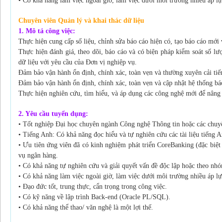
• Có khả năng làm việc ngoài giờ, làm việc dưới môi trường nhiều áp lự
Chuyên viên Quản lý và khai thác dữ liệu
1. Mô tả công việc:
Thực hiện cung cấp số liệu, chỉnh sửa báo cáo hiện có, tạo báo cáo mới
Thực hiện đánh giá, theo dõi, báo cáo và có biện pháp kiểm soát số l
dữ liệu với yêu cầu của Đơn vị nghiệp vụ.
Đảm bảo vận hành ổn định, chính xác, toàn vẹn và thường xuyên cải tiế
Đảm bảo vận hành ổn định, chính xác, toàn vẹn và cập nhật hệ thống b
Thực hiện nghiên cứu, tìm hiểu, và áp dụng các công nghệ mới để nâng c
2. Yêu cầu tuyển dụng:
• Tốt nghiệp Đại học chuyên ngành Công nghệ Thông tin hoặc các chuyê
• Tiếng Anh: Có khả năng đọc hiểu và tự nghiên cứu các tài liệu tiếng A
• Ưu tiên ứng viên đã có kinh nghiệm phát triển CoreBanking (đặc biệt 
vụ ngân hàng.
• Có khả năng tự nghiên cứu và giải quyết vấn đề độc lập hoặc theo nh
• Có khả năng làm việc ngoài giờ, làm việc dưới môi trường nhiều áp lự
• Đạo đức tốt, trung thực, cẩn trọng trong công việc.
• Có kỹ năng về lập trình Back-end (Oracle PL/SQL).
• Có khả năng thể thao/ văn nghệ là một lợi thế.