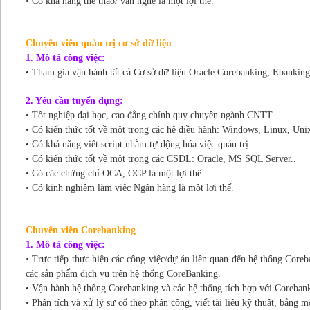
• Có khả năng thể thao/ văn nghệ là một lợi thế.
C
huyên viên quản trị cơ sở dữ liệu
1. Mô tả công việc:
• Tham gia vận hành tất cả Cơ sở dữ liệu Oracle Corebanking, Ebanki
2. Yêu cầu tuyển dụng:
• Tốt nghiệp đại học, cao đẳng chính quy chuyên ngành CNTT
• Có kiến thức tốt về một trong các hệ điều hành: Windows, Linux, Uni
• Có khả năng viết script nhằm tự dộng hóa việc quản trị.
• Có kiến thức tốt về một trong các CSDL: Oracle, MS SQL Server..
• Có các chứng chỉ OCA, OCP là một lợi thế
• Có kinh nghiệm làm việc Ngân hàng là một lợi thế.
Chuyên viên Corebanking
1. Mô tả công việc:
• Trực tiếp thực hiện các công việc/dự án liên quan đến hệ thống Coreb
các sản phẩm dịch vụ trên hệ thống CoreBanking.
• Vận hành hệ thống Corebanking và các hệ thống tích hợp với Coreban
• Phân tích và xử lý sự cố theo phân công, viết tài liệu kỹ thuật, bảng m