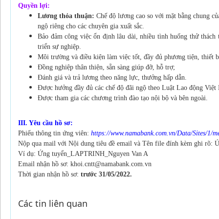
Quyền lợi:
Lương thỏa thuận:
Chế độ lương cao so với mặt bằng chung củ
ngộ riêng cho các chuyên gia xuất sắc.
Bảo đảm công việc ổn định lâu dài, nhiều tình huống thử thách t
triển sự nghiệp.
Môi trường và điều kiện làm việc tốt, đầy đủ phương tiện, thiết 
Đồng nghiệp thân thiện, sẵn sàng giúp đỡ, hỗ trợ;
Đánh giá và trả lương theo năng lực, thưởng hấp dẫn.
Được hưởng đầy đủ các chế độ đãi ngộ theo Luật Lao động Việt
Được tham gia các chương trình đào tạo nội bộ và bên ngoài.
III. Yêu cầu hồ sơ:
Phiếu thông tin ứng viên:
https://www.namabank.com.vn/Data/Sites/1/m
Nộp qua mail với Nội dung tiêu đề email và Tên file đính kèm ghi rõ
Ví dụ: Ứng tuyển_LAPTRINH_Nguyen Van A
Email nhận hồ sơ: khoi.cntt@namabank.com.vn
Thời gian nhận hồ sơ:
trước 31/05/2022.
Các tin liên quan