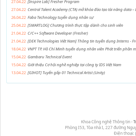
27.04.22
[Inspire Lab] Fresher Program
27.04.22
Central Talent Academy (CTA) mở khóa đào tạo tài năng data 
26.04.22
Faba Technology tuyển dụng nhân sự
25.04.22
[SMARTLOG] Chương trình thực tập dành cho sinh viên
21.04.22
C/C++ Software Developer (Fresher)
21.04.22
[DEK Technologies Việt Nam] Thông tin tuyển dụng Interns - Fr
18.04.22
VNPT TP. Hồ Chí Minh tuyển dụng nhân viên Phát triển phần 
15.04.22
Gambaru Technical Event
15.04.22
Giới thiệu Cơ hội nghề nghiệp tại công ty IDS Việt Nam
13.04.22
[GIHOT] Tuyển gấp 01 Technical Artist (Unity)
Khoa Công nghệ Thông tin -
T
Phòng I53, Tòa nhà I, 227 đường Ngu
Điện thoại: