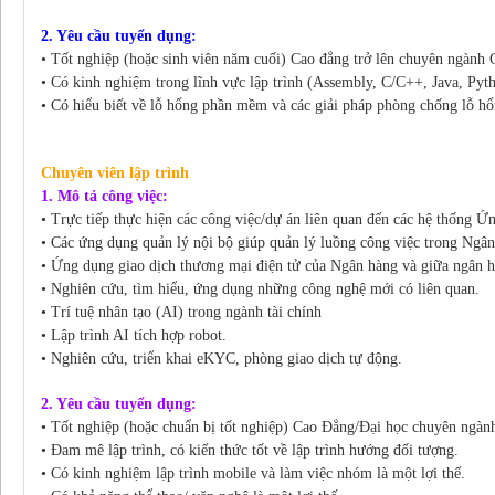
2. Yêu cầu tuyển dụng:
• Tốt nghiệp (hoặc sinh viên năm cuối) Cao đẳng trở lên chuyên ngành
• Có kinh nghiệm trong lĩnh vực lập trình (Assembly, C/C++, Java, Pyth
• Có hiểu biết về lỗ hổng phần mềm và các giải pháp phòng chống lỗ h
Chuyên viên lập trình
1. Mô tả công việc:
• Trực tiếp thực hiện các công việc/dự án liên quan đến các hệ thống 
• Các ứng dụng quản lý nội bộ giúp quản lý luồng công việc trong Ngân
• Ứng dụng giao dịch thương mại điện tử của Ngân hàng và giữa ngân hà
• Nghiên cứu, tìm hiểu, ứng dụng những công nghệ mới có liên quan.
• Trí tuệ nhân tạo (AI) trong ngành tài chính
• Lập trình AI tích hợp robot.
• Nghiên cứu, triển khai eKYC, phòng giao dịch tự động.
2. Yêu cầu tuyển dụng:
• Tốt nghiệp (hoặc chuẩn bị tốt nghiệp) Cao Đẳng/Đại học chuyên ngàn
• Đam mê lập trình, có kiến thức tốt về lập trình hướng đối tượng.
• Có kinh nghiệm lập trình mobile và làm việc nhóm là một lợi thế.