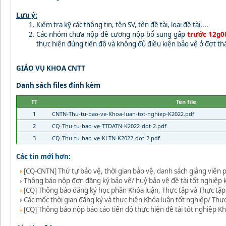
Lưu ý:
Kiểm tra kỹ các thông tin, tên SV, tên đề tài, loại đề tài,...
Các nhóm chưa nộp đề cương nộp bổ sung gấp
trước 12g0
thực hiện đúng tiến độ và không đủ điều kiện bảo vệ ở đợt t
GIÁO VỤ KHOA CNTT
Danh sách files đính kèm
TT
Tên file
1
CNTN-Thu-tu-bao-ve-Khoa-luan-tot-nghiep-K2022.pdf
2
CQ-Thu-tu-bao-ve-TTDATN-K2022-dot-2.pdf
3
CQ-Thu-tu-bao-ve-KLTN-K2022-dot-2.pdf
Các tin mới hơn:
[CQ-CNTN] Thứ tự bảo vệ, thời gian bảo vệ, danh sách giảng viên 
Thông báo nộp đơn đăng ký bảo vệ/ huỷ bảo vệ đề tài tốt nghiệp 
[CQ] Thông báo đăng ký học phần Khóa luận, Thực tập và Thực tập
Các mốc thời gian đăng ký và thực hiện Khóa luận tốt nghiệp/ Thự
[CQ] Thông báo nộp báo cáo tiến độ thực hiện đề tài tốt nghiệ