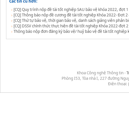
Các tin cũ hơn:
[CQ] Quy trình nộp đề tài tốt nghiệp SAU bảo vệ khóa 2022, đợt 1
[CQ] Thông báo nộp đề cương đề tài tốt nghiệp Khóa 2022- Đợt 2
[CQ] Thứ tự bảo vệ, thời gian bảo vệ, danh sách giảng viên phản b
[CQ] DSSV chính thức thực hiện đề tài tốt nghiệp Khóa 2022-đợt 2
Thông báo nộp đơn đăng ký bảo vệ/ huỷ bảo vệ đề tài tốt nghiệp 
Khoa Công nghệ Thông tin -
T
Phòng I53, Tòa nhà I, 227 đường Ngu
Điện thoại: