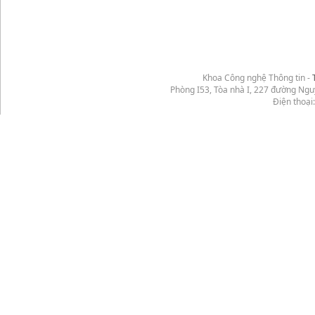
Khoa Công nghệ Thông tin -
Phòng I53, Tòa nhà I, 227 đường Ng
Điện thoại