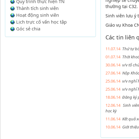
nghiệp sẽ chuyể
Quy trình thực hiện TN
thường tại C32.
Thành tích sinh viên
Hoạt động sinh viên
Sinh viên lưu ý
Lịch trực cố vấn học tập
Giáo vụ Khoa C
Góc sẻ chia
Các tin liên
11.07.14
Thứ tự bả
01.07.14
Thời khoá
30.06.14
v/v tổ ch
27.06.14
Nộp Khóa
25.06.14
v/v nghỉ 
25.06.14
v/v nghỉ
18.06.14
Đăng ký p
12.06.14
Sinh viê
học kỳ
11.06.14
Kết quả 
10.06.14
Giới thiệ