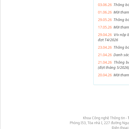
03.06.26
Thông bá
01.06.26
Mời tham 
29.05.26
Thông báo
17.05.26
Mời tham
29.04.26
V/v nộp b
đợt T4/2026
23.04.26
Thông bá
21.04.26
Danh sác
21.04.26
Thông bá
(đợt tháng 5/2026
20.04.26
Mời tham 
Khoa Công nghệ Thông tin -
Phòng I53, Tòa nhà I, 227 đường Ng
Điện thoại