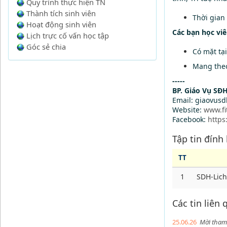
Quy trình thực hiện TN
Thành tích sinh viên
Thời gian 
Hoạt động sinh viên
Các bạn học viê
Lịch trực cố vấn học tập
Góc sẻ chia
Có mặt tại
Mang theo
-----
BP. Giáo Vụ SĐ
Email: giaovus
Website:
www.fi
Facebook:
https
Tập tin đính
TT
1
SDH-Lich
Các tin liên
25.06.26
Mời tham