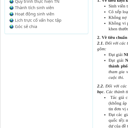
1. Về điều kiện 
Quy trình thực hiện TN
Sinh viên t
Thành tích sinh viên
Có xếp loạ
Hoạt động sinh viên
Không nợ 
Lịch trực cố vấn học tập
Không vi p
Góc sẻ chia
khen thưở
2. Về tiêu chuẩn
2.1.
 Đối với các 
gồm:
Đạt giải 
N
Đạt giải 
N
thành phố,
tham gia v
cuộc thi.
2.2.
 Đối với các
học
. 
Các thành t
 Tác giả c
(không áp 
tin đơn vị
Đạt các g
quốc tế): 
dự của đề t