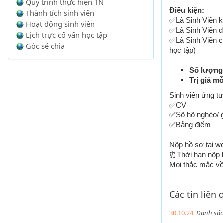
Quy trình thực hiện TN
Điều kiện:
Thành tích sinh viên
✅Là Sinh Viên 
Hoạt động sinh viên
✅Là Sinh Viên đ
Lịch trực cố vấn học tập
✅Là Sinh Viên có
Góc sẻ chia
học tập)
Số lượng
Trị giá m
Sinh viên ứng t
✅CV
✅Sổ hộ nghèo/ g
✅Bảng điểm
Nộp hồ sơ tại w
⏰Thời hạn nộp h
Mọi thắc mắc về 
Các tin liên
30.10.24
Danh sách