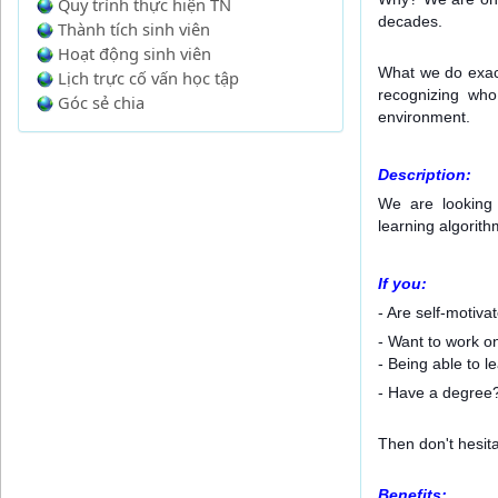
Quy trình thực hiện TN
decades.
Thành tích sinh viên
Hoạt động sinh viên
What we do exac
Lịch trực cố vấn học tập
recognizing who
Góc sẻ chia
environment.
Description:
We are looking 
learning algorith
If you:
- Are self-motiva
- Want to work o
- Being able to l
- Have a degree? 
Then don't hesita
Benefits: