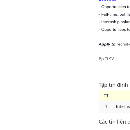
- Opportunities t
- Full-time, but 
- Internship salar
- Opportunities t
Apply to
recrui
Bp.TLSV
Tập tin đính
TT
1
Interns
Các tin liên