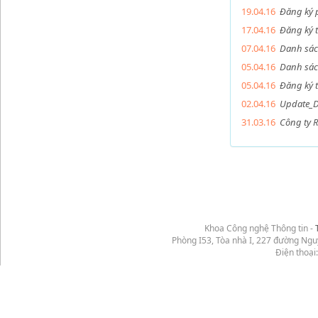
19.04.16
Đăng ký 
17.04.16
Đăng ký t
07.04.16
Danh sác
05.04.16
Danh sách
05.04.16
Đăng ký 
02.04.16
Update_D
31.03.16
Công ty R
Khoa Công nghệ Thông tin -
Phòng I53, Tòa nhà I, 227 đường Ng
Điện thoại