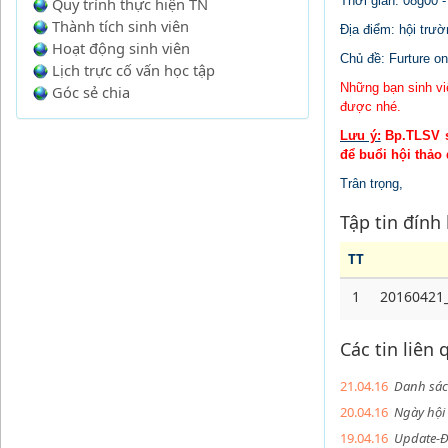
Thời gian: 08g00 
Quy trình thực hiện TN
Thành tích sinh viên
Địa điểm: hội trư
Hoạt động sinh viên
Chủ đề: Furture on 
Lịch trực cố vấn học tập
Những bạn sinh vi
Góc sẻ chia
được nhé.
Lưu ý:
Bp.TLSV s
để buổi hội thảo 
Trân trọng,
Tập tin đính
TT
1
20160421_
Các tin liên
21.04.16
Danh sác
20.04.16
Ngày hộ
19.04.16
Update-Đ