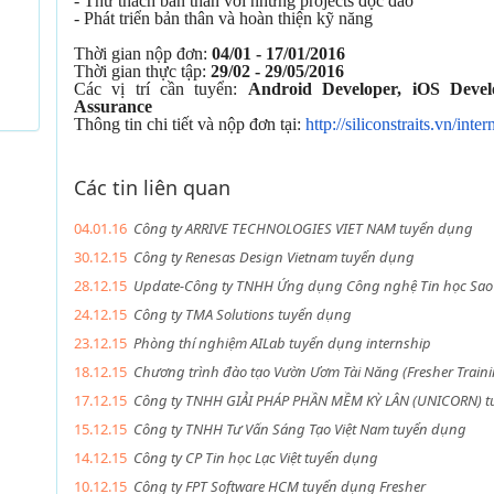
- Thử thách bản thân với những projects độc đáo
- Phát triển bản thân và hoàn thiện kỹ năng
Thời gian nộp đơn:
04/01 - 17/01/2016
Thời gian thực tập:
29/02 - 29/05/2016
Các vị trí cần tuyển:
Android Developer, iOS Devel
Assurance
Thông tin chi tiết và nộp đơn tại:
http://siliconstraits.vn/inter
Các tin liên quan
04.01.16
Công ty ARRIVE TECHNOLOGIES VIET NAM tuyển dụng
30.12.15
Công ty Renesas Design Vietnam tuyển dụng
28.12.15
Update-Công ty TNHH Ứng dụng Công nghệ Tin học Sao M
24.12.15
Công ty TMA Solutions tuyển dụng
23.12.15
Phòng thí nghiệm AILab tuyển dụng internship
18.12.15
Chương trình đào tạo Vườn Ươm Tài Năng (Fresher Trainin
17.12.15
Công ty TNHH GIẢI PHÁP PHẦN MỀM KỲ LÂN (UNICORN) tuyê
15.12.15
Công ty TNHH Tư Vấn Sáng Tạo Việt Nam tuyển dụng
14.12.15
Công ty CP Tin học Lạc Việt tuyển dụng
10.12.15
Công ty FPT Software HCM tuyển dụng Fresher