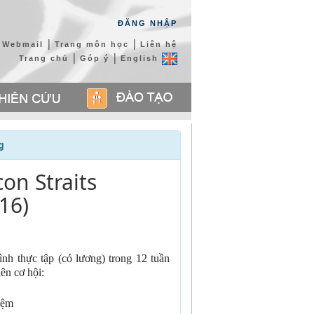
ĐĂNG NHẬP
|
|
Webmail
Trang môn học
Liên hệ
|
|
Trang chủ
Góp ý
English
g
con Straits
16)
rình thực tập (có lương) trong 12 tuần
ên cơ hội:
iệm