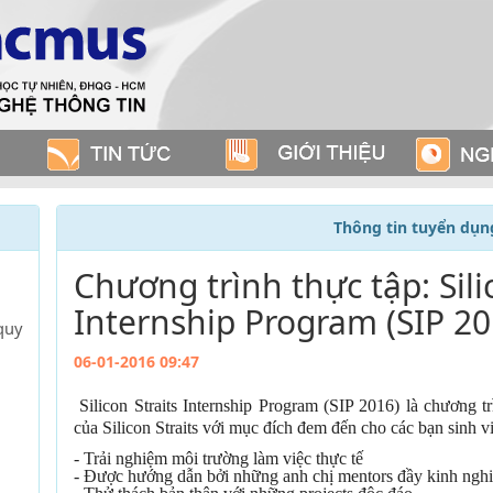
Thông tin tuyển dụn
Chương trình thực tập: Sili
Internship Program (SIP 20
quy
06-01-2016 09:47
Silicon Straits Internship Program (SIP 2016) là chương t
của Silicon Straits với mục đích đem đến cho các bạn sinh vi
- Trải nghiệm môi trường làm việc thực tế
- Được hướng dẫn bởi những anh chị mentors đầy kinh ngh