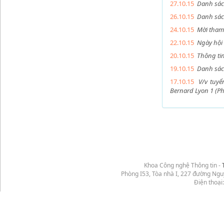
27.10.15
Danh sác
26.10.15
Danh sá
24.10.15
Mời tham 
22.10.15
Ngày hộ
20.10.15
Thông tin
19.10.15
Danh sác
17.10.15
V/v tuyể
Bernard Lyon 1 (P
Khoa Công nghệ Thông tin -
Phòng I53, Tòa nhà I, 227 đường Ng
Điện thoại