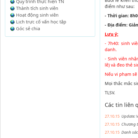
Buổi lễ khen thư
Quy trình thực hiện TN
điểm như sau:
Thành tích sinh viên
Hoạt động sinh viên
- Thời gian: 8h
Lịch trực cố vấn học tập
- Địa điểm: Gia
Góc sẻ chia
Lưu ý:
- 7h40: sinh viê
danh.
- Sinh viên nhậ
lê) và đeo thẻ 
Nếu vi phạm se
Mọi thắc mắc 
TLSV.
Các tin liên
27.10.15
Update: V/
27.10.15
Chương tr
27.10.15
Danh sác