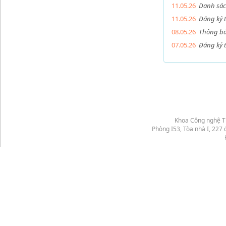
11.05.26
Danh sác
11.05.26
Đăng ký 
08.05.26
Thông bá
07.05.26
Đăng ký 
Khoa Công nghệ Th
Phòng I53, Tòa nhà I, 22