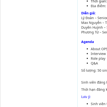
Thời gian
Địa điểm:
Diễn giả:
Lý Đoàn – Senio
Max Nguyễn – T
Duyên Huỳnh – 
Phương Từ – Sen
Agenda
About OP
Interview
Role play
Q&A
Số lượng:
50 si
Sinh viên đăng k
Thời hạn đăng k
Lưu ý:
Sinh viên