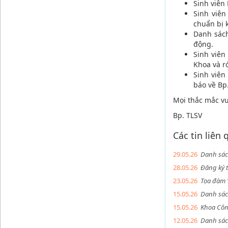
Sinh viên
Sinh viên
chuẩn bị 
Danh sách
động.
Sinh viên
Khoa và r
Sinh viên
báo về Bp
Mọi thắc mắc vu
Bp. TLSV
Các tin liên
29.05.26
Danh sác
28.05.26
Đăng ký 
23.05.26
Tọa đàm 
15.05.26
Danh sác
15.05.26
Khoa Côn
12.05.26
Danh sác