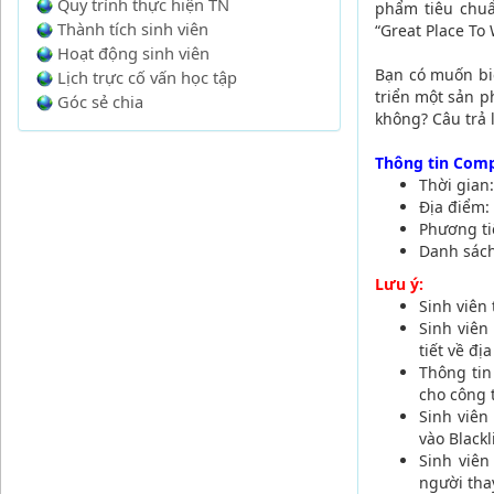
Quy trình thực hiện TN
phẩm tiêu chuẩ
Thành tích sinh viên
“Great Place To 
Hoạt động sinh viên
Bạn có muốn biế
Lịch trực cố vấn học tập
triển một sản p
Góc sẻ chia
không? Câu trả 
Thông tin Comp
Thời gian
Địa điểm:
Phương ti
Danh sách
Lưu ý:
Sinh viên
Sinh viên
tiết về đị
Thông tin
cho công 
Sinh viên
vào Black
Sinh viên
người tha