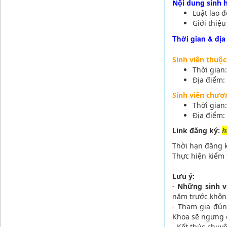
Nội dung sinh 
Luật lao 
Giới thiệu
Thời gian & địa
Sinh viên thuộ
Thời gian
Địa điểm:
Sinh viên chươ
Thời gian
Địa điểm:
Link đăng ký:
h
Thời hạn đăng 
Thực hiện kiểm 
Lưu ý:
-
Những sinh v
năm trước khôn
- Tham gia đún
Khoa sẽ ngưng 
- Kết thúc chuy