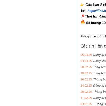
Các bạn Sinh
link
:
https://lin
Thời hạn đăng
 Số lượng: 10
Thông tin người p
Các tin liên
05.03.25
Đăng ký 
03.03.25
Đăng kí 
28.02.25
Tổng kết 
28.02.25
Tổng kết
26.02.25
Thông báo
24.02.25
Đăng ký t
20.02.25
Thông bá
11.02.25
Đăng ký 
03.01.25
Đăng k