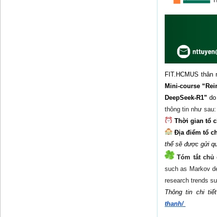
Mini-course “Rei
DeepSeek-R1”
 do
thông tin như sau:
 Thời gian tổ 
 Địa điểm tổ c
thể sẽ được gửi q
Tóm tắt chủ
such as Markov dec
research trends s
Thông tin chi tiế
thanh/