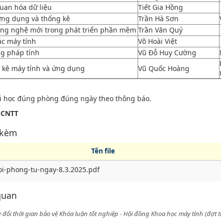
uan hóa dữ liệu
Tiết Gia Hồng
ứng dụng và thống kê
Trần Hà Sơn
ông nghệ mới trong phát triển phần mềm
Trần Văn Quý
ác máy tính
Võ Hoài Việt
g pháp tính
Vũ Đỗ Huy Cường
 kê máy tính và ứng dụng
Vũ Quốc Hoàng
đi học đúng phòng đúng ngày theo thông báo.
 CNTT
 kèm
Tên file
i-phong-tu-ngay-8.3.2025.pdf
 quan
 đổi thời gian bảo vệ Khóa luận tốt nghiệp - Hội đồng Khoa học máy tính (đợt