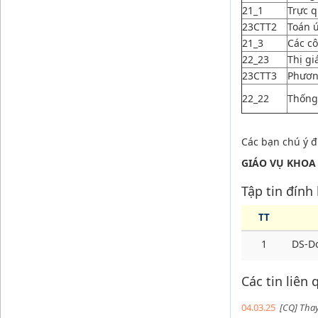
21_1
Trực q
23CTT2
Toán 
21_3
Các c
22_23
Thị gi
23CTT3
Phươn
22_22
Thống
Các bạn chú ý 
GIÁO VỤ KHOA
Tập tin đính
TT
1
DS-Do
Các tin liên
04.03.25
[CQ] Thay