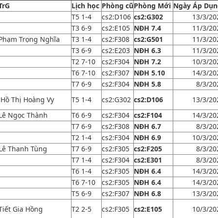
TrG
Lịch học
Phòng cũ
Phòng Mới
Ngày Áp Dụn
T5 1-4
cs2:D106
cs2:G302
13/3/20
T3 6-9
cs2:E105
NĐH 7.4
11/3/20
Phạm Trọng Nghĩa
T3 1-4
cs2:F308
cs2:G501
11/3/20
T3 6-9
cs2:E203
NĐH 6.3
11/3/20
T2 7-10
cs2:F304
NĐH 7.2
10/3/20
T6 7-10
cs2:F307
NĐH 5.10
14/3/20
T7 6-9
cs2:F304
NĐH 5.8
8/3/20
Hồ Thị Hoàng Vy
T5 1-4
cs2:G302
cs2:D106
13/3/20
Lê Ngọc Thành
T6 6-9
cs2:F304
cs2:F104
14/3/20
T7 6-9
cs2:F308
NĐH 6.7
8/3/20
T2 1-4
cs2:F304
NĐH 6.9
10/3/20
Lê Thanh Tùng
T7 6-9
cs2:F305
cs2:F205
8/3/20
T7 1-4
cs2:F304
cs2:E301
8/3/20
T6 1-4
cs2:F305
NĐH 6.4
14/3/20
T6 7-10
cs2:F305
NĐH 6.4
14/3/20
T5 6-9
cs2:F307
NĐH 6.8
13/3/20
Tiết Gia Hồng
T2 2-5
cs2:F305
cs2:E105
10/3/20