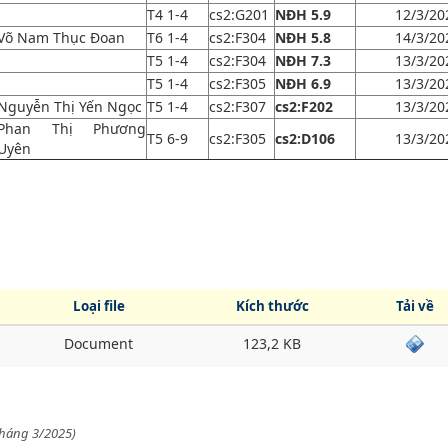
T4 1-4
cs2:G201
NĐH 5.9
12/3/20
Võ Nam Thục Đoan
T6 1-4
cs2:F304
NĐH 5.8
14/3/20
T5 1-4
cs2:F304
NĐH 7.3
13/3/20
T5 1-4
cs2:F305
NĐH 6.9
13/3/20
Nguyễn Thị Yến Ngọc
T5 1-4
cs2:F307
cs2:F202
13/3/20
Phan Thị Phương
T5 6-9
cs2:F305
cs2:D106
13/3/20
Uyên
Loại file
Kích thước
Tải về
Document
123,2 KB
 tháng 3/2025)