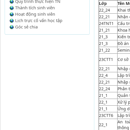
Quy trình thực hiện TN
Lớp
Tên M
Thành tích sinh viên
22_24
Khai t
Hoạt động sinh viên
22_21
Nhận 
Lịch trực cố vấn học tập
24TNT1
Cấu tr
Góc sẻ chia
21_21
Khoa 
21_3
Kiến 
21_3
Đồ án
21_22
Semin
23CTT1
Cơ sở 
22_21
Nhập 
22_4
Lập t
22_21
Nhập 
22_24
Phân t
21_1
Quản t
22_1
Xử lý 
21_1
Ứng d
23CTT6
Lập tr
An to
22_1
thông 