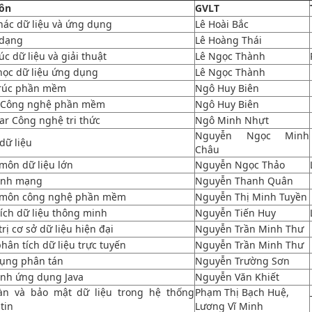
ôn
GVLT
hác dữ liệu và ứng dụng
Lê Hoài Bắc
dạng
Lê Hoàng Thái
úc dữ liệu và giải thuật
Lê Ngọc Thành
học dữ liệu ứng dụng
Lê Ngọc Thành
trúc phần mềm
Ngô Huy Biên
 Công nghệ phần mềm
Ngô Huy Biên
ar Công nghệ tri thức
Ngô Minh Nhựt
Nguyễn Ngọc Minh
dữ liệu
Châu
môn dữ liệu lớn
Nguyễn Ngọc Thảo
rình mạng
Nguyễn Thanh Quân
môn công nghệ phần mềm
Nguyễn Thị Minh Tuyền
ích dữ liệu thông minh
Nguyễn Tiến Huy
rị cơ sở dữ liệu hiện đại
Nguyễn Trần Minh Thư
phân tích dữ liệu trực tuyến
Nguyễn Trần Minh Thư
ụng phân tán
Nguyễn Trường Sơn
ình ứng dụng Java
Nguyễn Văn Khiết
àn và bảo mật dữ liệu trong hệ thống
Phạm Thị Bạch Huệ,
tin
Lương Vĩ Minh