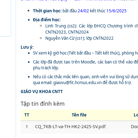
Thời gian học:
bắt đầu
24/02
kết thúc
15/6/2025
Địa điểm học:
Linh Trung (cs2): Các lớp ĐHCQ Chương trình c
CNTN2023, CNTN2024
Nguyễn Văn Cừ (cs1): lớp CNTN2022
Lưu ý:
SV xem kỹ giờ học (Tiết bắt đầu – Tiết kết thúc), phòng
Các lớp đã được tạo trên Moodle, các bạn có thể vào để
phụ trách lớp.
Nếu có các thắc mắc liên quan, sinh viên vui lòng sử dụn
qua email: giaovu@fit.hcmus.edu.vn để được hỗ trợ.
GIÁO VỤ KHOA CNTT
Tập tin đính kèm
TT
Tên file
Lo
1
CQ_TKB-LT-va-TH-HK2-2425-SV.pdf
Do