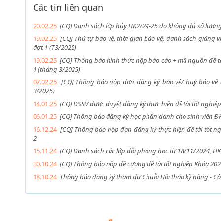
Các tin liên quan
20.02.25
[CQ] Danh sách lớp hủy HK2/24-25 do không đủ số lượn
19.02.25
[CQ] Thứ tự bảo vệ, thời gian bảo vệ, danh sách giảng v
đợt 1 (T3/2025)
19.02.25
[CQ] Thông báo hình thức nộp báo cáo + mã nguồn đề tà
1 (tháng 3/2025)
07.02.25
[CQ] Thông báo nộp đơn đăng ký bảo vệ/ huỷ bảo vệ đề
3/2025)
14.01.25
[CQ] DSSV được duyệt đăng ký thực hiện đề tài tốt nghiệp
06.01.25
[CQ] Thông báo đăng ký học phần dành cho sinh viên 
16.12.24
[CQ] Thông báo nộp đơn đăng ký thực hiện đề tài tốt 
2
15.11.24
[CQ] Danh sách các lớp đổi phòng học từ 18/11/2024, H
30.10.24
[CQ] Thông báo nộp đề cương đề tài tốt nghiệp Khóa 202
18.10.24
Thông báo đăng ký tham dự Chuỗi Hội thảo kỹ năng - C