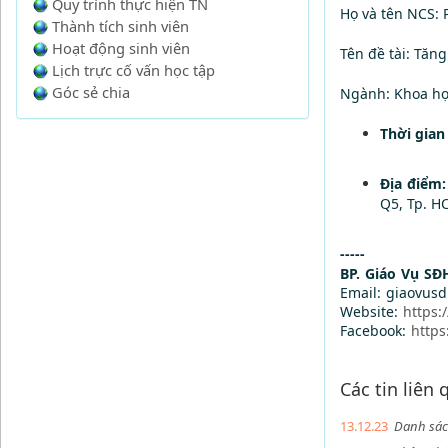
Quy trình thực hiện TN
Họ và tên NCS: 
Thành tích sinh viên
Hoạt động sinh viên
Tên đề tài: Tăn
Lịch trực cố vấn học tập
Góc sẻ chia
Ngành: Khoa họ
Thời gian
Địa điểm
Q5, Tp. H
-----
BP. Giáo Vụ SĐ
Email: giaovus
Website:
https:
Facebook:
https
Các tin liên
13.12.23
Danh sách