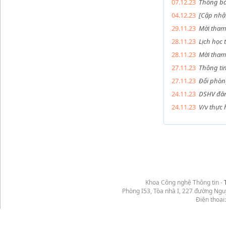
07.12.23
Thông bá
04.12.23
[Cập nhậ
29.11.23
Mời tham 
28.11.23
Lịch học 
28.11.23
Mời tham 
27.11.23
Thông tin
27.11.23
Đổi phòng
24.11.23
DSHV đăng
24.11.23
V/v thực 
Khoa Công nghệ Thông tin -
Phòng I53, Tòa nhà I, 227 đường Ng
Điện thoại