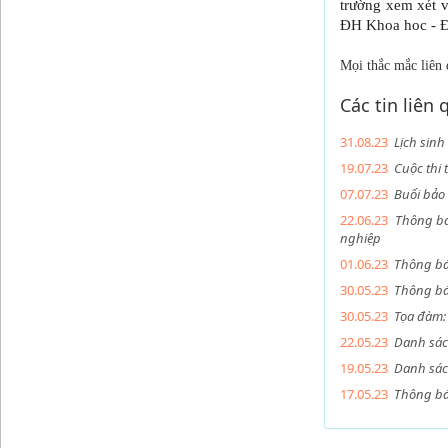
trường xem xét 
ĐH Khoa hoc - 
Mọi thắc mắc liên
Các tin liên
31.08.23
Lịch sinh
19.07.23
Cuộc thi 
07.07.23
Buổi bảo 
22.06.23
Thông bá
nghiệp
01.06.23
Thông bá
30.05.23
Thông báo
30.05.23
Tọa đàm:
22.05.23
Danh sác
19.05.23
Danh sác
17.05.23
Thông bá