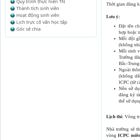
Quy trình thực hiện TN
Thời gian đăng 
Thành tích sinh viên
Hoạt động sinh viên
Lưu ý:
Lịch trực cố vấn học tập
Đặt tên c
Góc sẻ chia
hợp hoặc t
Mỗi đội g
(không nhấ
Mỗi sinh v
Trường đăn
Bắc-Trun
Ngoài thôn
(không dấu
ICPC (từ c
Nên sử dụ
đăng ký tà
thể sử dụn
Lịch thi:
Vòng t
Nhà trường sẽ t
vòng
ICPC miề