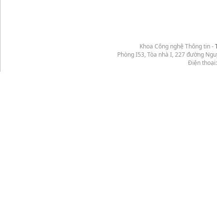
Khoa Công nghệ Thông tin -
Phòng I53, Tòa nhà I, 227 đường Ng
Điện thoại