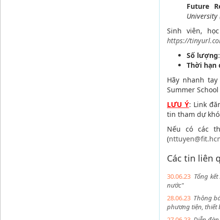
Future R
University
Sinh viên, họ
https://tinyurl.
Số lượng
Thời hạn
Hãy nhanh tay
Summer School 
LƯU Ý
: Link đ
tin tham dự khó
Nếu có các th
(
nttuyen@fit.hc
Các tin liên
30.06.23
Tổng kết 
nước"
28.06.23
Thông báo
phương tiện, thiết
27.06.23
Diễn đàn