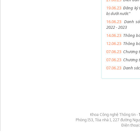
19.06.23
Đăng ký t
bị dưới nước"
16.06.23
Danh sác
2022 - 2023
14.06.23
Thông báo
12.06.23
Thông bá
07.06.23
Chương t
07.06.23
Chương tr
07.06.23
Danh sác
Khoa Công nghệ Thông tin -
Phòng I53, Tòa nhà I, 227 đường Ng
Điện thoại