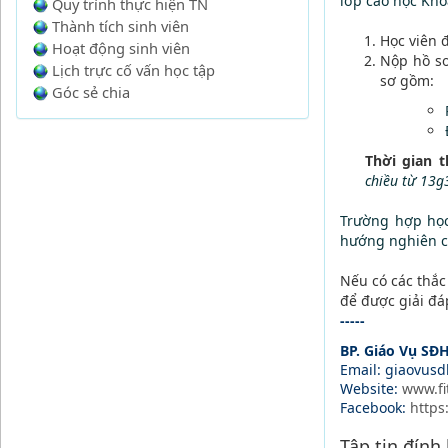
lớp cao học Khó
Quy trình thực hiện TN
Thành tích sinh viên
Học viên đ
Hoạt động sinh viên
Nộp hồ sơ
Lịch trực cố vấn học tập
sơ gồm:
Góc sẻ chia
Thời gian t
chiều từ 13g
Trường hợp học 
hướng nghiên c
Nếu có các thắc
để được giải đá
-----
BP. Giáo Vụ SĐ
Email: giaovus
Website:
www.fi
Facebook:
https
Tập tin đính