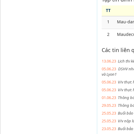
TT
1
Mau-dan
2
Maudecu
Các tin liên
13.06.23
Lịch thi 
05.06.23
DSHV nhậ
và Lyon1
05.06.23
V/v thực 
05.06.23
V/v thực
01.06.23
Thông báo
29.05.23
Thông bá
25.05.23
Buổi bảo 
25.05.23
V/v nộp l
23.05.23
Buổi bảo 