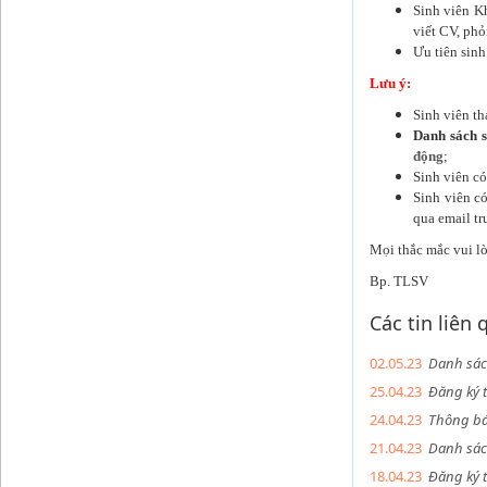
Sinh viên K
viết CV, phỏ
Ưu tiên sinh
Lưu ý:
Sinh viên t
Danh sách s
động
;
Sinh viên có
Sinh viên c
qua email tr
Mọi thắc mắc vui l
Bp. TLSV
Các tin liên
02.05.23
Danh sác
25.04.23
Đăng ký 
24.04.23
Thông bá
21.04.23
Danh sác
18.04.23
Đăng ký 