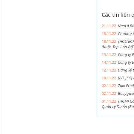
Các tin liên
21.11.22
Nam A Ba
18.11.22
Chương t
18.11.22
[HCLTECH
thuộc Top 1 Ấn Độ
15.11.22
Công ty F
14.11.22
Công ty E
12.11.22
Đăng ký 
10.11.22
[IVS JSC]
02.11.22
Zalo Pro
02.11.22
Bouygues 
01.11.22
[HCM] Cô
Quản Lý Dự Án (Ba