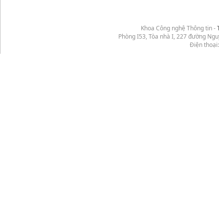
Khoa Công nghệ Thông tin -
Phòng I53, Tòa nhà I, 227 đường Ng
Điện thoại