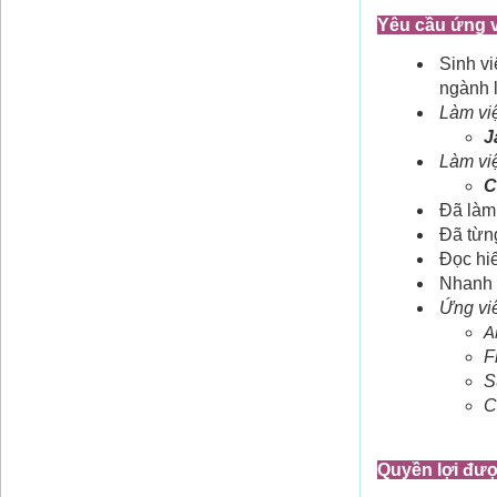
Yêu cầu ứng v
Sinh vi
ngành 
Làm vi
J
Làm vi
C
Đã làm 
Đã từng
Đọc hiể
Nhanh n
Ứng viê
A
F
S
C
Quyền lợi đư