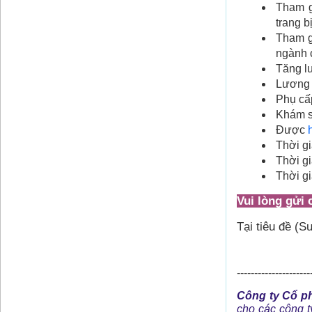
Tham g
trang b
Tham g
ngành c
Tăng l
Lương 
Phụ cấp
Khám sứ
Được 
Thời gi
Thời gi
Thời gi
Vui lòng gửi 
Tại tiêu đề (S
---------------------
Công ty Cổ p
cho các công t