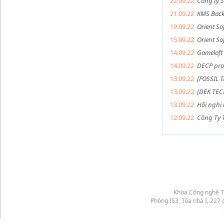
22.09.22
Công ty 
21.09.22
KMS Back
19.09.22
Orient So
15.09.22
Orient So
14.09.22
Gameloft
14.09.22
DECP prog
13.09.22
[FOSSIL 
13.09.22
[DEK TEC
13.09.22
Hội nghị
12.09.22
Công Ty T
Khoa Công nghệ T
Phòng I53, Tòa nhà I, 22