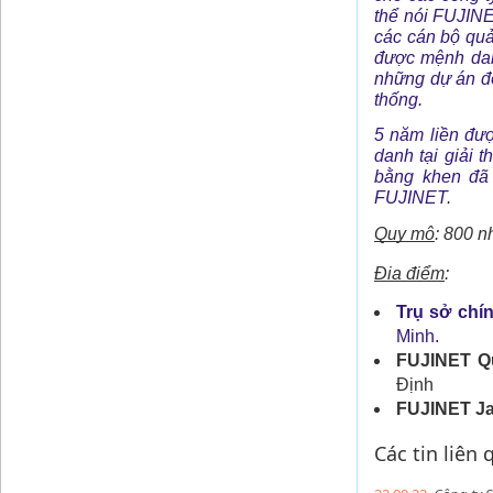
thể nói FUJINET
các cán bộ quả
được mệnh dan
những dự án đò
thống.
5 năm liền đư
danh tại giải
bằng khen đã
FUJINET.
Quy mô
: 800 n
Địa điểm
:
Trụ sở chín
Minh.
FUJINET Q
Định
FUJINET Ja
Các tin liên