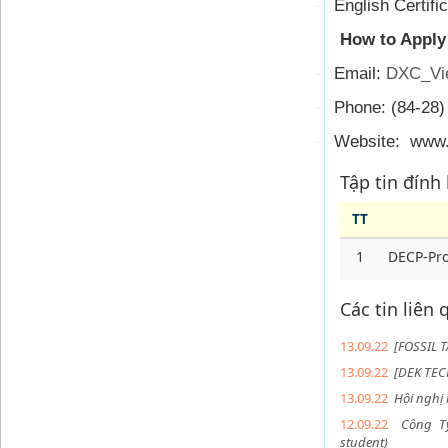
English Certific
·
How to Apply
Email:
DXC_Vi
·
Phone: (84-28
·
Website: www
·
Tập tin đính
TT
1
DECP-Pr
Các tin liên
13.09.22
[FOSSIL 
13.09.22
[DEK TEC
13.09.22
Hội nghị
12.09.22
Công Ty
student)