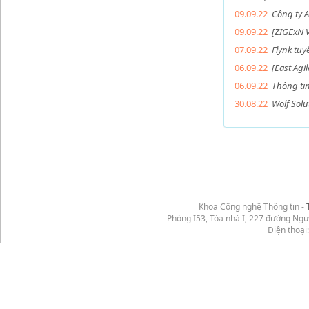
09.09.22
Công ty A
09.09.22
[ZIGExN 
07.09.22
Flynk tuy
06.09.22
[East Agi
06.09.22
Thông ti
30.08.22
Wolf Sol
Khoa Công nghệ Thông tin -
Phòng I53, Tòa nhà I, 227 đường Ng
Điện thoại