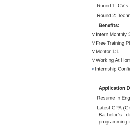
Round 1: CV’s 
·
Round 2: Techn
·
Benefits:
Intern Monthly 
V
Free Training P
V
Mentor 1:1
V
Working At Ho
V
Internship Confi
v
Application 
Resume in Engl
·
Latest GPA (Gra
·
Bachelor’s d
programming e