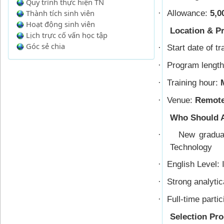
Quy trình thực hiện TN
Thành tích sinh viên
Allowance:
5,0
·
Hoạt động sinh viên
Location & P
Lịch trực cố vấn học tập
Góc sẻ chia
Start date of t
·
Program length
·
Training hour:
·
Venue:
Remote 
·
Who Should A
New graduat
·
Technology
English Level:
·
Strong analytic
·
Full-time partic
·
Selection Pro