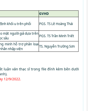
GVHD
định khối u trên phổi
PGS. TS Lê Hoàng Thái
eo mặt người giả dựa trên
PGS. TS Trần Minh Triết
ọc sâu
ng minh hỗ trợ phân loại
TS. Nguyễn Trường Sơn
nhân nhập viện
ắt luận văn thạc sĩ trong file đính kèm bên dưới
anh).
y 12/9/2022.