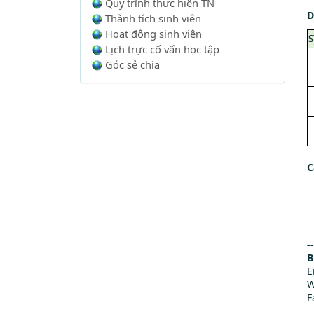
Quy trình thực hiện TN
D
Thành tích sinh viên
Hoạt động sinh viên
S
Lịch trực cố vấn học tập
Góc sẻ chia
C
--
B
E
W
F