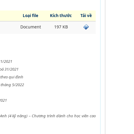
Loại file
Kích thước
Tải về
Document
197 KB
31/2021
oá 31/2021
theo qui định
á tháng 5/2022
2021
g Anh (4 kỹ năng) – Chương trình dành cho học viên cao