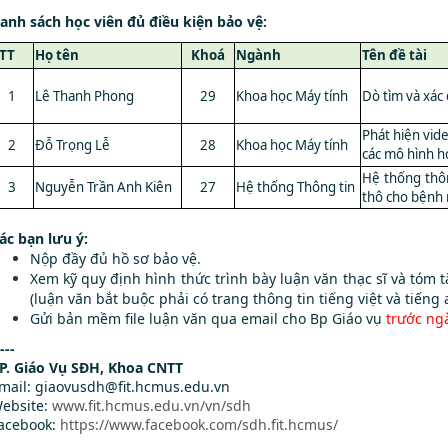
anh sách học viên đủ điều kiện bảo vệ:
TT
Họ tên
Khoá
Ngành
Tên đề tài
1
Lê Thanh Phong
29
Khoa học Máy tính
Dò tìm và xác 
Phát hiện vid
2
Đỗ Trọng Lễ
28
Khoa học Máy tính
các mô hình h
Hệ thống thô
3
Nguyễn Trần Anh Kiên
27
Hệ thống Thông tin
thô cho bệnh 
ác bạn lưu ý:
Nộp đầy đủ hồ sơ bảo vệ.
Xem kỹ quy định hình thức trình bày luận văn thạc sĩ và tóm t
(luận văn bắt buộc phải có trang thông tin tiếng việt và tiếng 
Gửi bản mềm file luận văn qua email cho Bp Giáo vụ
trước ngà
---
P. Giáo Vụ SĐH, Khoa CNTT
mail: giaovusdh@fit.hcmus.edu.vn
ebsite:
www.fit.hcmus.edu.vn/vn/sdh
acebook:
https://www.facebook.com/sdh.fit.hcmus/