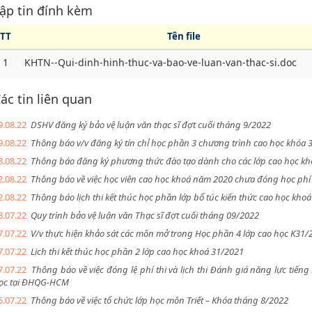
ập tin đính kèm
TT
Tên file
1
KHTN--Qui-dinh-hinh-thuc-va-bao-ve-luan-van-thac-si.doc
ác tin liên quan
9.08.22
DSHV đăng ký bảo vệ luận văn thạc sĩ đợt cuối tháng 9/2022
9.08.22
Thông báo v/v đăng ký tín chỉ học phần 3 chương trình cao học khóa 
8.08.22
Thông báo đăng ký phương thức đào tạo dành cho các lớp cao học kh
2.08.22
Thông báo về việc học viên cao học khoá năm 2020 chưa đóng học phí 
2.08.22
Thông báo lịch thi kết thúc học phần lớp bổ túc kiến thức cao học kho
8.07.22
Quy trình bảo vệ luận văn Thạc sĩ đợt cuối tháng 09/2022
7.07.22
V/v thực hiện khảo sát các môn mở trong Học phần 4 lớp cao học K31/
7.07.22
Lịch thi kết thúc học phần 2 lớp cao học khoá 31/2021
7.07.22
Thông báo về việc đóng lệ phí thi và lịch thi Đánh giá năng lực tiến
ọc tại ĐHQG-HCM
5.07.22
Thông báo về việc tổ chức lớp học môn Triết – Khóa tháng 8/2022