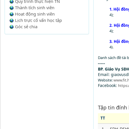
Quy trình thực hiện TN
Thành tích sinh viên
1. Hội đồn
Hoạt động sinh viên
4);
Lịch trực cố vấn học tập
2. Hội đồn
Góc sẻ chia
4);
3. Hội đồn
4).
Danh sách đề tài b
-----
BP. Giáo Vụ SĐ
Email: giaovus
Website:
www.fit.
Facebook:
https
Tập tin đính
TT
1
SDH_DSHV