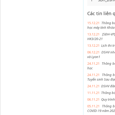
Các tin liên
15.12.21
Thông báo
học máy tính Khóa
13.12.21
[SĐH-VP
HK3/20-21
13.12.21
Lịch thi 
06.12.21
DSHV nhậ
và Lyon1
24.11.21
Thông bá
học
24.11.21
Thông bá
Tuyển sinh Sau đạ
24.11.21
DSHV đăng
11.11.21
Thông báo
06.11.21
Quy trình
05.11.21
Thông bá
COVID-19 năm 20