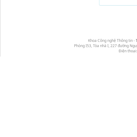
Khoa Công nghệ Thông tin -
Phòng I53, Tòa nhà I, 227 đường Ng
Điện thoại