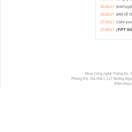
30.09.21
Intel tuy
29.09.21
BÀN VỀ F
27.09.21
Color you
27.09.21
[𝗙𝗣𝗧 
Khoa Công nghệ Thông tin -
Phòng I53, Tòa nhà I, 227 đường Ng
Điện thoại