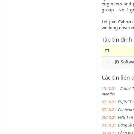
engineers and p
group – No. 1 g
Let join Cybozu
working environ
Tập tin đính
TT
1
JD_Softw
Các tin liên
13.10.21
Virtual
months
07.10.21
FUJINET t
07.10.21
Contemi t
06.10.21
VNG 17H 
04.10.21
Đăng ký 
30.09.21
Công ty 