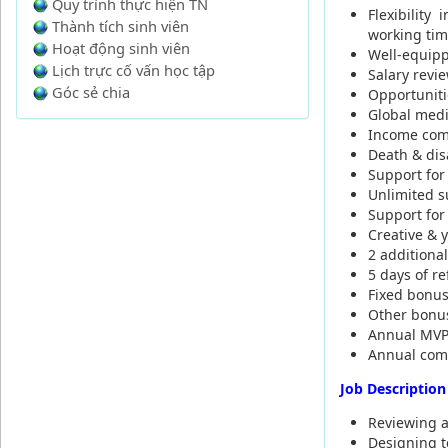
Quy trình thực hiện TN
Flexibility
Thành tích sinh viên
working ti
Hoạt động sinh viên
Well-equippe
Lịch trực cố vấn học tập
Salary revie
Góc sẻ chia
Opportuniti
Global medi
Income com
Death & dis
Support for
Unlimited su
Support for 
Creative & 
2 additiona
5 days of r
Fixed bonus
Other bonu
Annual MVP
Annual com
Job Description
Reviewing a
Designing te