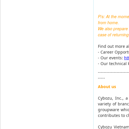
P/s: At the mome
from home.
We also prepare 
case of returning
Find out more ab
- Career Opport
- Our events:
ht
- Our technical
---------------------
-----
About us
Cybozu, Inc., 
variety of bran
groupware which
contributes to c
Cybozu Vietnam