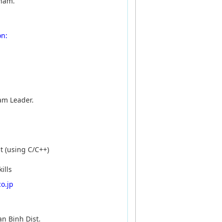
tnam.
on:
am Leader.
 (using C/C++)
ills
o.jp
an Binh Dist.