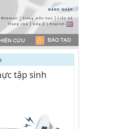
ĐĂNG NHẬP
|
|
Webmail
Trang môn học
Liên hệ
|
|
Trang chủ
Góp ý
English
g
ực tập sinh