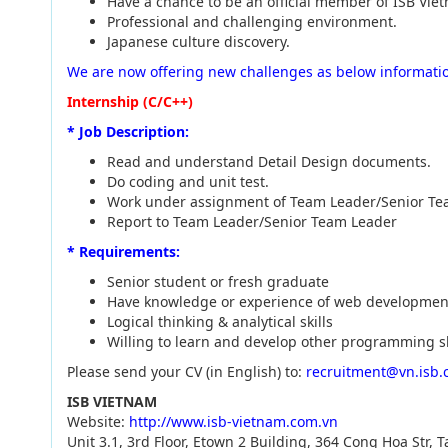
Have a chance to be an official member of ISB Vie
Professional and challenging environment.
Japanese culture discovery.
We are now offering new challenges as below informati
Internship (C/C++)
* Job Description:
Read and understand Detail Design documents.
Do coding and unit test.
Work under assignment of Team Leader/Senior Te
Report to Team Leader/Senior Team Leader
* Requirements:
Senior student or fresh graduate
Have knowledge or experience of web development
Logical thinking & analytical skills
Willing to learn and develop other programming sk
Please send your CV (in English) to:
recruitment@vn.isb.c
ISB VIETNAM
Website:
http://www.isb-vietnam.com.vn
Unit 3.1, 3rd Floor, Etown 2 Building, 364 Cong Hoa Str, T