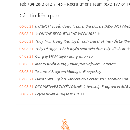
Tel: +84-28-3 812 7145 – Recruitment Team (ext: 177 or 1
Các tin liên quan
06.08.21
[FUJINET] Tuyển dụng Fresher Developers JAVA/ .NET (We
06.08.21
✨ ONLINE RECRUITMENT WEEK 2021 ✨
05.08.21
Thầy Trần Trung Kiên tuyển sinh viên thực hiện đề tài Kh
05.08.21
Thầy Lê Ngọc Thành tuyển sinh viên thực hiện đề tài Khó
04.08.21
Công ty EPAM tuyển dụng nhân sự
03.08.21
Mantu tuyển dụng Junior Java Software Engineer
03.08.21
Technical Program Manager, Google Pay
02.08.21
Event “Let’s Explore ServiceNow Career” trên FaceBook o
02.08.21
DXC VIETNAM TUYỂN DỤNG: Internship Program in AUG 
30.07.21
Payoo tuyển dụng vị trí C/C++