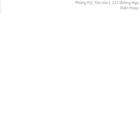
Phòng I53, Tòa nhà I, 227 đường Ng
Điện thoại