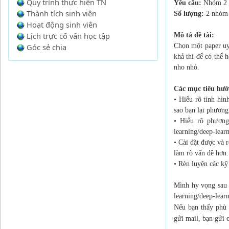
Quy trình thực hiện TN
Yêu cầu:
Nhóm 2 s
Thành tích sinh viên
Số lượng:
2 nhóm
Hoạt động sinh viên
Lịch trực cố vấn học tập
Mô tả đề tài:
Góc sẻ chia
Chọn một paper uy 
khả thi để có thể 
nho nhỏ.
Các mục tiêu hướ
• Hiểu rõ tình hì
sao bạn lại phươn
• Hiểu rõ phương
learning/deep-learn
• Cài đặt được và 
làm rõ vấn đề hơn.
• Rèn luyện các kỹ
Mình hy vọng sau 
learning/deep-lear
Nếu bạn thấy phù 
gửi mail, bạn gửi