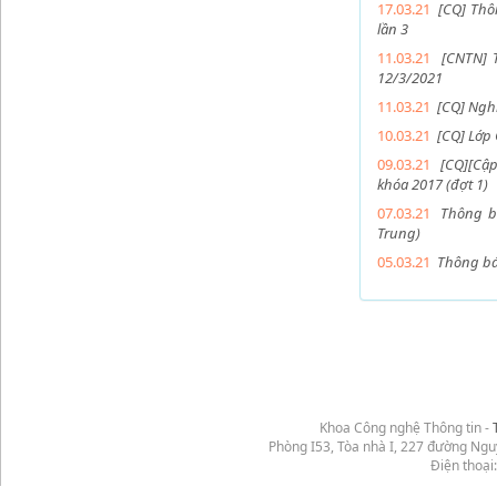
17.03.21
[CQ] Thô
lần 3
11.03.21
[CNTN] 
12/3/2021
11.03.21
[CQ] Ngh
10.03.21
[CQ] Lớp 
09.03.21
[CQ][Cập
khóa 2017 (đợt 1)
07.03.21
Thông b
Trung)
05.03.21
Thông báo
Khoa Công nghệ Thông tin -
Phòng I53, Tòa nhà I, 227 đường Ng
Điện thoại