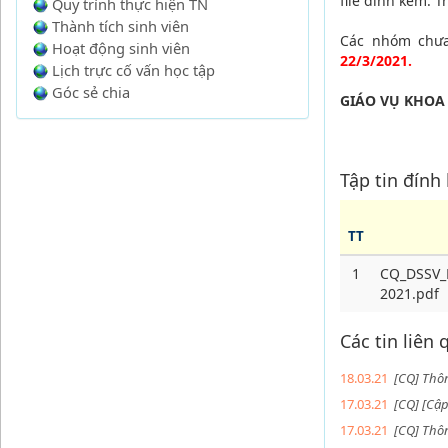
file đính kèm.
T
Quy trình thực hiện TN
Thành tích sinh viên
Các nhóm chưa
Hoạt động sinh viên
22/3/2021.
Lịch trực cố vấn học tập
Góc sẻ chia
GIÁO VỤ KHOA
Tập tin đính
TT
1
CQ_DSSV_
2021.pdf
Các tin liên
18.03.21
[CQ] Thô
17.03.21
[CQ] [Cập
17.03.21
[CQ] Thô