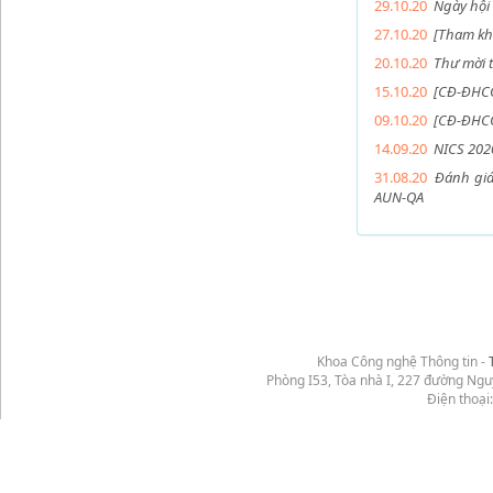
29.10.20
Ngày hội
27.10.20
[Tham kh
20.10.20
Thư mời 
15.10.20
[CĐ-ĐHCQ
09.10.20
[CĐ-ĐHCQ
14.09.20
NICS 2020
31.08.20
Đánh giá
AUN-QA
Khoa Công nghệ Thông tin -
Phòng I53, Tòa nhà I, 227 đường Ng
Điện thoại